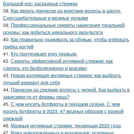
Большой нос: каскадные стрижки
38.
Как делать прически на короткие волосы в школу.
Сногсшибательные и модные укладки
39.
Профессиональные секреты нанесения тональной
основы: как добиться идеального результата
40.
Как правильно ухаживать за обувью, чтобы избежать
грибка ногтей
41.
Кто протягивает руку первым.
42.
Секреты эффективной интимной стрижки: как
сделать это безболезненно и красиво
43.
Новая коллекция интимных стрижек: как выбрать
лучший вариант для себя
44.
Прически на средние волосы с челкой. Как выбрать в
зависимости от формы лица?
45.
С чем носить ботфорты в текущем сезоне. С чем
носить ботфорты в 2023: 47 модных образов с разной
одеждой
46.
Модные интимные стрижки: тенденции 2023 года
47.
Кожа новорожденных и младенцев: основные