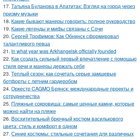
17.
Татьяна Буланова в Апатитах: Взгляд на город через
призму музыки
18.
Какие бывают манеры говорить: полное руководство
19.
Какие легенды и мифы связаны с Сочи
20.
Сергей Трофимов: Как Обнинск сформировал
талантливого певца
21.
In what year was Arkhangelsk officially founded
22.
Как создать сильный первый впечатление с помощью
стиля речи и манеры держать себя
23.
Теплый сезон: как сочетать серые замшевые
ботфорты с летним гардеробом
24.
Оркестр CAGMO Брянск: международные проекты и
сотрудничества
25.
Пляжные сокровища: самые ценные камни, которые
можно найти на пляже
26.
Восхитительный брючный костюм василькового
цвета: стиль и комфорт в одном
27.
Синие костюмы: стильные сочетания для различных