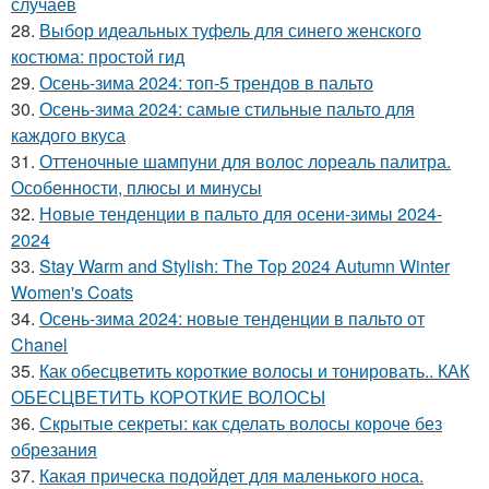
случаев
28.
Выбор идеальных туфель для синего женского
костюма: простой гид
29.
Осень-зима 2024: топ-5 трендов в пальто
30.
Осень-зима 2024: самые стильные пальто для
каждого вкуса
31.
Оттеночные шампуни для волос лореаль палитра.
Особенности, плюсы и минусы
32.
Новые тенденции в пальто для осени-зимы 2024-
2024
33.
Stay Warm and Stylish: The Top 2024 Autumn Winter
Women's Coats
34.
Осень-зима 2024: новые тенденции в пальто от
Chanel
35.
Как обесцветить короткие волосы и тонировать.. КАК
ОБЕСЦВЕТИТЬ КОРОТКИЕ ВОЛОСЫ
36.
Скрытые секреты: как сделать волосы короче без
обрезания
37.
Какая прическа подойдет для маленького носа.