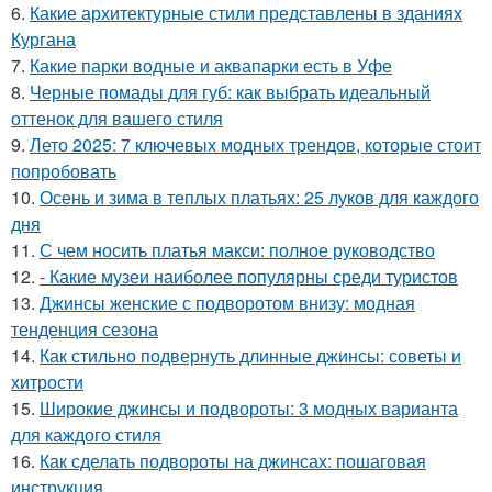
6.
Какие архитектурные стили представлены в зданиях
Кургана
7.
Какие парки водные и аквапарки есть в Уфе
8.
Черные помады для губ: как выбрать идеальный
оттенок для вашего стиля
9.
Лето 2025: 7 ключевых модных трендов, которые стоит
попробовать
10.
Осень и зима в теплых платьях: 25 луков для каждого
дня
11.
С чем носить платья макси: полное руководство
12.
- Какие музеи наиболее популярны среди туристов
13.
Джинсы женские с подворотом внизу: модная
тенденция сезона
14.
Как стильно подвернуть длинные джинсы: советы и
хитрости
15.
Широкие джинсы и подвороты: 3 модных варианта
для каждого стиля
16.
Как сделать подвороты на джинсах: пошаговая
инструкция