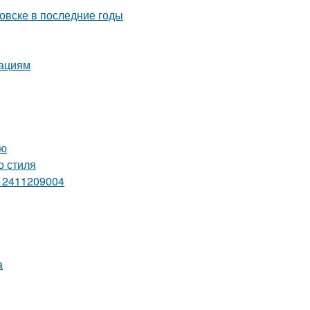
овске в последние годы
нациям
ию
о стиля
и 2411209004
а