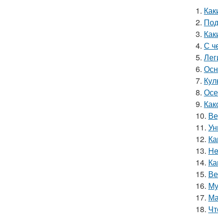
1.
Как
2.
Под
3.
Как
4.
С ч
5.
Лег
6.
Осн
7.
Кул
8.
Осе
9.
Как
10.
Ве
11.
Ун
12.
Ка
13.
He
14.
Ка
15.
Ве
16.
Му
17.
Ма
18.
Чт