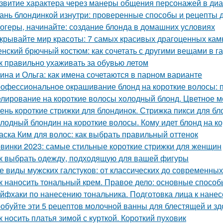
звитие характера через манеры общения персонажей в диа
ань блондинкой изнутри: проверенные способы и рецепты
огеры, начинайте: создание блонда в домашних условиях
крывайте мир красоты: 7 самых красивых драгоценных кам
нский брючный костюм: как сочетать с другими вещами в г
к правильно ухаживать за обувью летом
ина и Ольга: как имена сочетаются в парном варианте
офессиональное окрашивание блонд на короткие волосы: п
лирование на короткие волосы холодный блонд. Цветное м
ень короткие стрижки для блондинок. Стрижка пикси для бл
лодный блондин на короткие волосы. Кому идет блонд на к
аска Ким для волос: как выбрать правильный оттенок
винки 2023: самые стильные короткие стрижки для женщин
к выбрать одежду, подходящую для вашей фигуры
е виды мужских галстуков: от классических до современных
к наносить тональный крем. Правое дело: основные способ
йфхаки по нанесению тональника. Подготовка лица к нане
обуйте эти 5 рецептов молочной ванны для блестящей и з
к носить платья зимой с курткой. Короткий пуховик