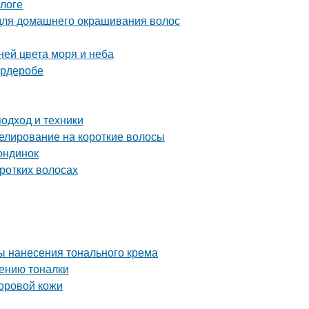
логе
 для домашнего окрашивания волос
ней цвета моря и неба
ардеробе
одход и техники
елирование на короткие волосы
ондинок
оротких волосах
ы нанесения тонального крема
сению тоналки
доровой кожи