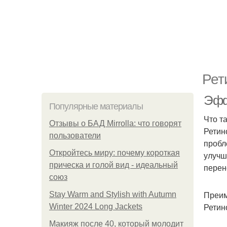
Рет
Эфф
Популярные материалы
Что т
Отзывы о БАД Mirrolla: что говорят
Ретин
пользователи
пробл
Откройтесь миру: почему короткая
улучш
прическа и голой вид - идеальный
перен
союз
Преим
Stay Warm and Stylish with Autumn
Ретин
Winter 2024 Long Jackets
Макияж после 40, который молодит