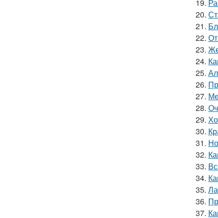
19.
Ра
20.
Ст
21.
Бл
22.
От
23.
Же
24.
Ка
25.
Ал
26.
Пр
27.
Ме
28.
Оч
29.
Хо
30.
Кр
31.
Но
32.
Ка
33.
Вс
34.
Ка
35.
Ла
36.
Пр
37.
Ка