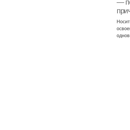
— п
прич
Носит
освое
однов