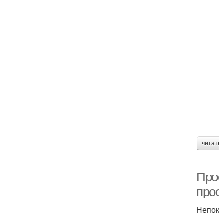
читат
Про
про
Непок