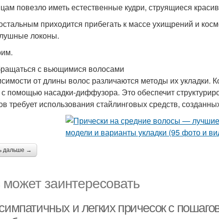
цам повезло иметь естественные кудри, струящиеся красив
остальным приходится прибегать к массе ухищрений и косме
лушные локоны.
им.
бращаться с вьющимися волосами
исимости от длины волос различаются методы их укладки. К
 с помощью насадки-диффузора. Это обеспечит структури
ов требует использования стайлинговых средств, созданны
ь дальше →
 может заинтересовать
 симпатичных и легких причесок с пошаго