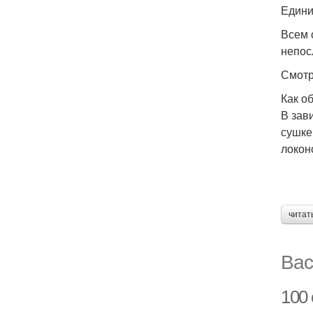
Едини
Всем 
непос
Смотр
Как о
В зав
сушке
локон
читат
Вас
100