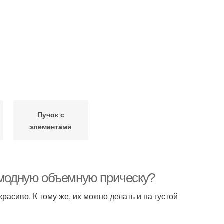
Пучок с
элементами
ь модную объемную прическу?
асиво. К тому же, их можно делать и на густой