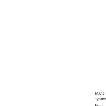
Мало 
туале
на ден