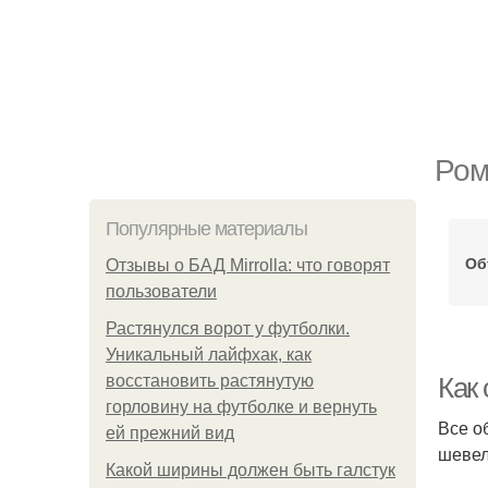
Ром
Популярные материалы
Об
Отзывы о БАД Mirrolla: что говорят
пользователи
Растянулся ворот у футболки.
Уникальный лайфхак, как
восстановить растянутую
Как
горловину на футболке и вернуть
Все о
ей прежний вид
шевел
Какой ширины должен быть галстук