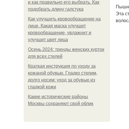
и как правильно его выбрать. Как
Пышна
подобрать длину галстука
Эта с
Как улучшить кровообращение на
волос
лице. Какая маска улучшит
кровообращение, увлажнит и
улучшит цвет лица
Осень 2024: тренды женских курток
для всех стилей
Краткая инструкция по уходу за
кожаной обувью. Гладко стелим,
долго носим: уход за обувью из
гладкой кожи
Какие исторические районы
Москвы сохраняют свой облик