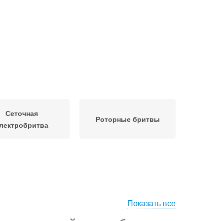
Сеточная
Роторные бритвы
лектробритва
Показать все