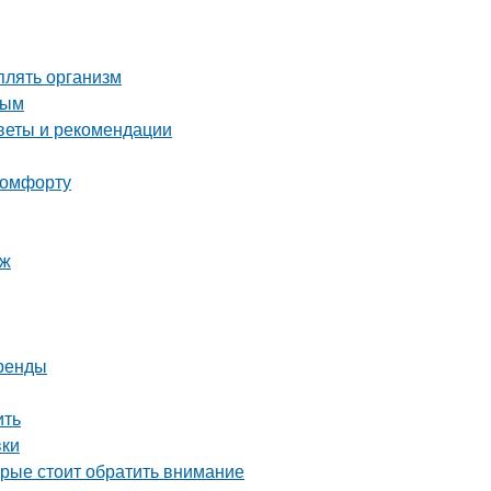
плять организм
ным
оветы и рекомендации
 комфорту
яж
тренды
ить
вки
орые стоит обратить внимание