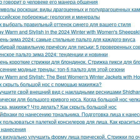
о говорит о человеке его манера общения
мволы роскоши: виды драгоценных и полудрагоценных ка
ссийское побережье: геология и минералы
к выбрать правильный оттенок синего для вашего стиля
ay Warm and Stylish in the 2024 Winter with Women's Sheepsk
ень-зима 2024: самые стильные пальто для каждого вкуса
бирай правильную причёску для письки: 5 проверенных со
нское пальто зима 2024: тенденции и новинки
ень короткие стрижки для блондинок. Стрижка пикси для бл
сенние модные тренды: топ-5 пальто для этой сезони
ay Warm and Stylish: The Best Women's Winter Jackets with Ho
к скрыть большой нос с помощью макияжа?
учшите свой внешний вид с накладными ресницами Shidha
ически для большого кривого носа. Когда большой нос челка
ска, макияж? Что делать? Как скрыть большой нос
йфхаки по нанесению тональника. Подготовка лица к нане
к пользоваться палеткой консилеров для лица. Как красить
 нанесения
к визуально улучшить форму лица прической. Стрижки по 