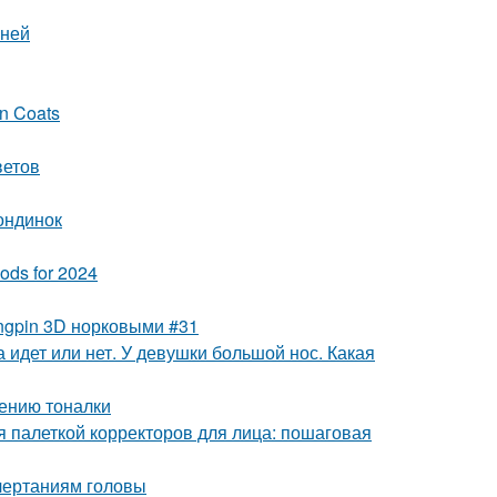
мней
in Coats
ветов
ондинок
ods for 2024
ngpin 3D норковыми #31
 идет или нет. У девушки большой нос. Какая
сению тоналки
ся палеткой корректоров для лица: пошаговая
очертаниям головы