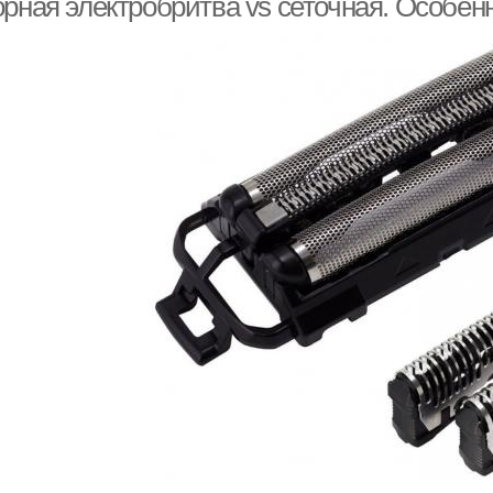
орная электробритва vs сеточная. Особен