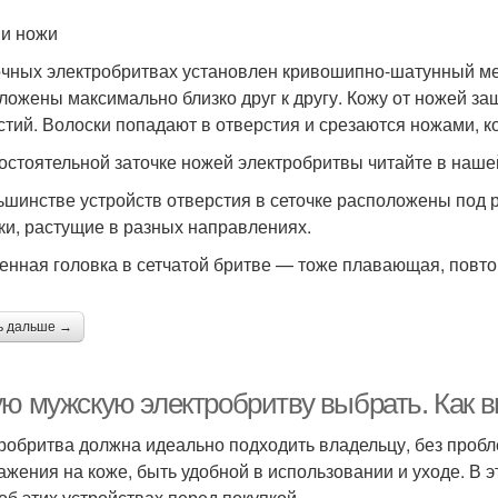
 и ножи
очных электробритвах установлен кривошипно-шатунный ме
ложены максимально близко друг к другу. Кожу от ножей з
стий. Волоски попадают в отверстия и срезаются ножами, к
остоятельной заточке ножей электробритвы читайте в нашей
ьшинстве устройств отверстия в сеточке расположены под
ки, растущие в разных направлениях.
енная головка в сетчатой бритве — тоже плавающая, повт
ь дальше →
ую мужскую электробритву выбрать. Как 
робритва должна идеально подходить владельцу, без пробле
ажения на коже, быть удобной в использовании и уходе. В 
 об этих устройствах перед покупкой.