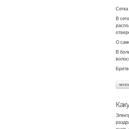
Сетка
В сет
распо
отвер
О сам
В бол
волос
Бритв
читат
Как
Элект
раздр
знать