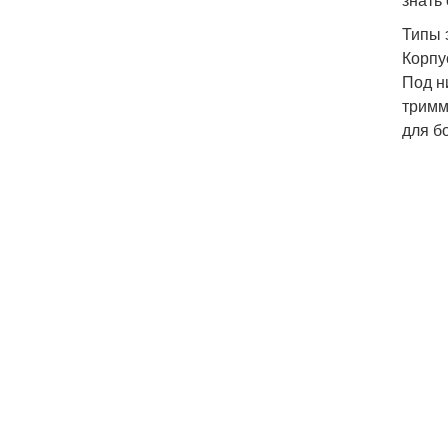
Типы 
Корпу
Под н
тримм
для б