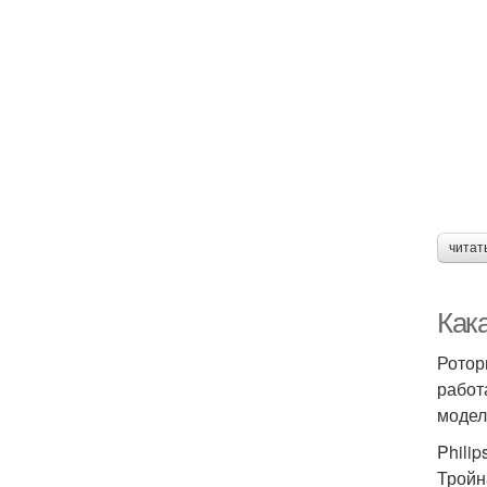
читат
Как
Ротор
работ
модел
Philip
Тройн