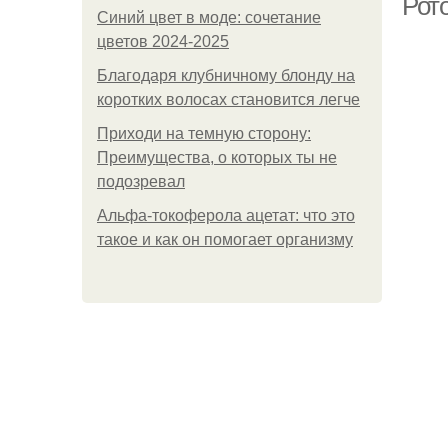
Рот
Синий цвет в моде: сочетание
цветов 2024-2025
Благодаря клубничному блонду на
коротких волосах становится легче
Приходи на темную сторону:
Преимущества, о которых ты не
подозревал
Альфа-токоферола ацетат: что это
такое и как он помогает организму