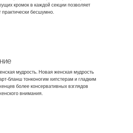
ущих кромок в каждой секции позволяет
т практически бесшумно.
ние
женская мудрость. Новая женская мудрость
арт-бланш тонконогим хипстерам и гладким
рженцев более консервативных взглядов
женского внимания.