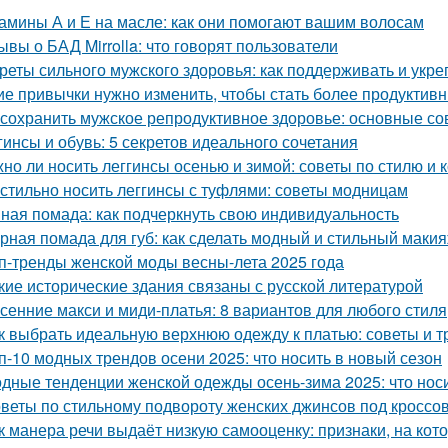
амины А и Е на масле: как они помогают вашим волосам
ывы о БАД Mirrolla: что говорят пользователи
реты сильного мужского здоровья: как поддерживать и укре
ие привычки нужно изменить, чтобы стать более продуктив
 сохранить мужское репродуктивное здоровье: основные с
гинсы и обувь: 5 секретов идеального сочетания
но ли носить леггинсы осенью и зимой: советы по стилю и
 стильно носить леггинсы с туфлями: советы модницам
ная помада: как подчеркнуть свою индивидуальность
рная помада для губ: как сделать модный и стильный маки
п-тренды женской моды весны-лета 2025 года
кие исторические здания связаны с русской литературой
сенние макси и миди-платья: 8 вариантов для любого стиля
к выбрать идеальную верхнюю одежду к платью: советы и 
п-10 модных трендов осени 2025: что носить в новый сезон
дные тенденции женской одежды осень-зима 2025: что нос
веты по стильному подвороту женских джинсов под кроссо
к манера речи выдаёт низкую самооценку: признаки, на кот