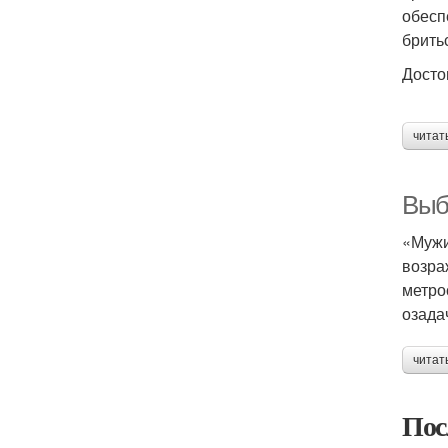
обесп
брить
Досто
читат
Выб
«Мужи
возра
метро
озада
читат
Пос