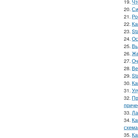
19.
Чт
20.
Си
21.
Ро
22.
Ка
23.
St
24.
Ос
25.
Вы
26.
Же
27.
Оч
28.
Ве
29.
St
30.
Ка
31.
Ул
32.
Пр
приче
33.
Ла
34.
Ка
схема
35.
Ка