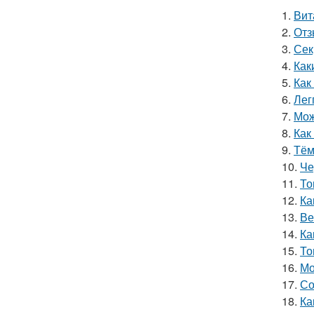
1.
Вит
2.
Отз
3.
Сек
4.
Как
5.
Как
6.
Лег
7.
Мож
8.
Как
9.
Тём
10.
Че
11.
То
12.
Ка
13.
Ве
14.
Ка
15.
То
16.
Мо
17.
Со
18.
Ка