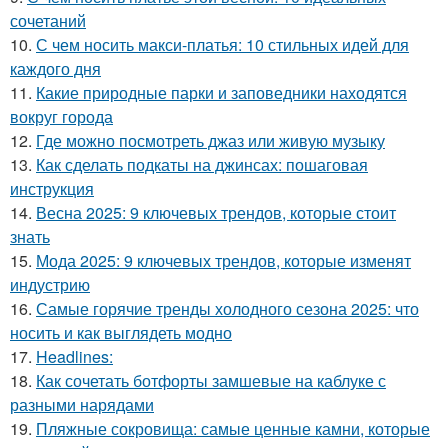
сочетаний
10.
С чем носить макси-платья: 10 стильных идей для
каждого дня
11.
Какие природные парки и заповедники находятся
вокруг города
12.
Где можно посмотреть джаз или живую музыку
13.
Как сделать подкаты на джинсах: пошаговая
инструкция
14.
Весна 2025: 9 ключевых трендов, которые стоит
знать
15.
Мода 2025: 9 ключевых трендов, которые изменят
индустрию
16.
Самые горячие тренды холодного сезона 2025: что
носить и как выглядеть модно
17.
Headlines:
18.
Как сочетать ботфорты замшевые на каблуке с
разными нарядами
19.
Пляжные сокровища: самые ценные камни, которые