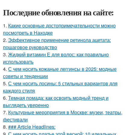
Последние обновления на сайте:
1.
Какие основные достопримечательности можно
посмотреть в Находке
2.
Эффективное применение ретинола ацетата:
пошаговое руководство
3.
Жидкий витамин Е для волос: как правильно
использовать
4.
С чем носить кожаные леггинсы в 2025: модные
советы и тенденции
5.
С чем носить лосины: 5 стильных вариантов для
каждого стиля
6.
Темная помада: как освоить модный тренд и
выглядеть уверенно
7.
Культурные мероприятия в Москве: музеи, театры,
фестивали
8.
### Article Headlines:
9.
С чем носить платье этой весной: 10 идеальных