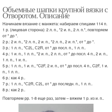
Объемные шапки крупной вязки с
Отворотом. Описание
Начинаем вязание с манжета: набираем спицами 114 п.
1 р. (лицевая сторона): 2 л. п., *2 и. п., 2 л. п.*, повторяем
от * до *.
2 р.: 2 и. п., *2 л. п., 2 и. п., *2 л. п., 2 и. п.*, от * до *.
3 р.: 1 л. п., *С2L, С2R, от * до посл. п., 1 л. п..
4 р.: 1 и. п., 1 л. п., *2 и. п., 2 л. п., от * до посл. 4 п., 2 и. п.,
1 л. п., 1 и. п..
5 р.: 1 л. п., 1 и. п., *C2F, 2 и. п., от * до посл. 4 п., C2F, 1 и.
п., 1 л. п..
6 р.: как 4 р..
7 р.: 1 л. п., *С2R, С2L, от * до последн. п., 1 л. п..
8 р.: как 2 р..
Повторяем рр. 1-8 еще раз, затем – вяжем 1 р. из и. п..