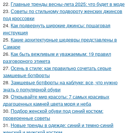
22.
Главные тренды весны-лета 2025: что будет в моде
23.
Советы по стильному подвороту женских джинсов
под кроссовки
24.
Как подвернуть широкие джинсы: пошаговая
инструкция
25.
Какие архитектурные шедевры представлены в
Самаре
26.
Как быть вежливым и уважаемым: 19 правил
разговорного этикета
27.
Осень в стиле: как правильно сочетать серые
замшевые ботфорты
28.
Замшевые ботфорты на каблуке: все, что нужно
знать о популярной обуви
29.
Открывайте мир красоты: 7 самых красивых
драгоценных камней цвета моря и неба
30.
Подбор женской обуви под синий костюм:
проверенные советы
31.
Новые тренды в одежде: синий и темно-синий
женский и мужской костюм