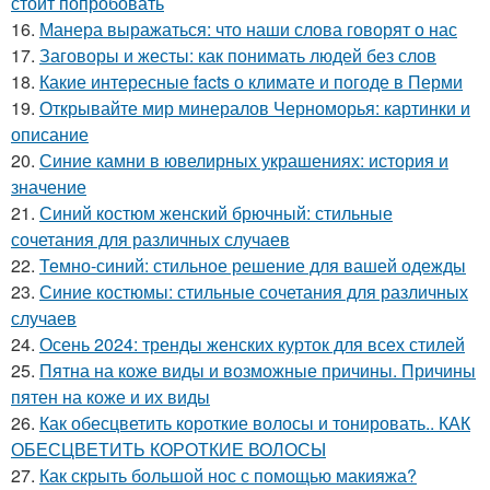
стоит попробовать
16.
Манера выражаться: что наши слова говорят о нас
17.
Заговоры и жесты: как понимать людей без слов
18.
Какие интересные facts о климате и погоде в Перми
19.
Открывайте мир минералов Черноморья: картинки и
описание
20.
Синие камни в ювелирных украшениях: история и
значение
21.
Синий костюм женский брючный: стильные
сочетания для различных случаев
22.
Темно-синий: стильное решение для вашей одежды
23.
Синие костюмы: стильные сочетания для различных
случаев
24.
Осень 2024: тренды женских курток для всех стилей
25.
Пятна на коже виды и возможные причины. Причины
пятен на коже и их виды
26.
Как обесцветить короткие волосы и тонировать.. КАК
ОБЕСЦВЕТИТЬ КОРОТКИЕ ВОЛОСЫ
27.
Как скрыть большой нос с помощью макияжа?