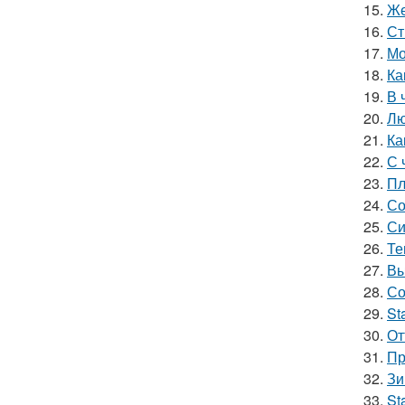
15.
Же
16.
Ст
17.
Мо
18.
Ка
19.
В 
20.
Лю
21.
Ка
22.
С 
23.
Пл
24.
Со
25.
Си
26.
Те
27.
Вы
28.
Со
29.
St
30.
От
31.
Пр
32.
Зи
33.
St