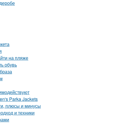
рдеробе
икета
я
йти на пляже
ть обувь
образа
ом
аимодействуют
en's Parka Jackets
ти, плюсы и минусы
одход и техники
арами