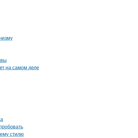
анизму
квы
ет на самом деле
да
опробовать
шему стилю