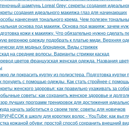
теночный шампунь Loreal Grey: секреты создания идеальног
креты создания идеального макияжа глаз для начинающих
особы нанесения тонального крема. Чем полезен тональный
нальная основа под макияж. Основа под макияж: зачем нуж
дготовка кожи к макияжу. Что обязательно нужно сделать 
кую верхнюю одежду подобрать к платью миди. Верхняя од
ически для модных блондинок. Виды стрижек
скад на средние волосы. Варианты стрижки каскад
ревод цветов французская женская одежда. Названия цвет
ы
жно ли покрасить куртку из полиэстера. Подготовка куртки 
к похудеть с помощью одежды. Как стать стройнее с помощ
креты женского здоровья: как правильно ухаживать за соб
обычные советы: как сохранить женское здоровье и долгол
зор лучших программ тренировок для достижения идеаль
куда начать заботиться о своем теле: советы для новичков
ПРИЧЁСОК в школу для коротких волос ‍- YouTube: как выгл
стка кожаной обуви: простой способ сохранить внешний ви