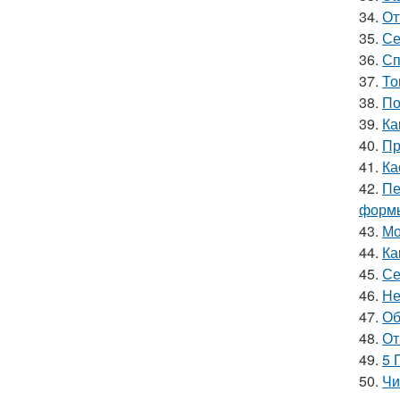
34.
От
35.
Се
36.
Сп
37.
То
38.
По
39.
Ка
40.
Пр
41.
Ка
42.
Пе
форм
43.
Мо
44.
Ка
45.
Се
46.
Не
47.
Об
48.
От
49.
5 
50.
Чи