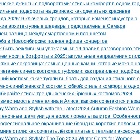
нские джинсы с подворотами: стиль и комфорт в одном га
ильные подвороты на джинсах: как сделать их красивее
да 2025: 9 ключевых трендов, которые изменят индустрию
кие архитектурные шедевры представлены в Самаре
чем разница между смартфоном и планшетом
бэ в Новосибирске: полная афиша концертов
к быть вежливым и уважаемым: 19 правил разговорного эт
чем носить ботфорты в 2025: актуальные направления стил
яжные сокровища: самые ценные камни, которые можно на
четание синего костюма с туфлями: как правильно подобра
ний костюм: какие туфли выбрать для создания стильного 
мно-синий женский костюм с юбкой: стиль и комфорт в одн
бирайте стиль: тренды женских брючных костюмов 2024
вместимость имен алина и Алиса: как они сочетаются и вз
ay Warm and Stylish with the Latest 2024 Autumn Fashion Wom
теночные шампуни для волос лореаль палитра. Особеннос
офессиональное окрашивание блонд на короткие волосы: п
мние стили: как сочетать лёгкое платье с теплыми аксессу
ay Warm and Stylish: The Top 2024 Winter Coats for Women