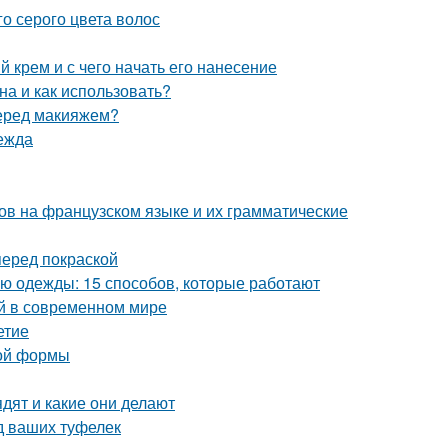
о серого цвета волос
 крем и с чего начать его нанесение
на и как использовать?
перед макияжем?
ежда
ов на французском языке и их грамматические
перед покраской
ью одежды: 15 способов, которые работают
ой в современном мире
етие
ной формы
ядят и какие они делают
д ваших туфелек