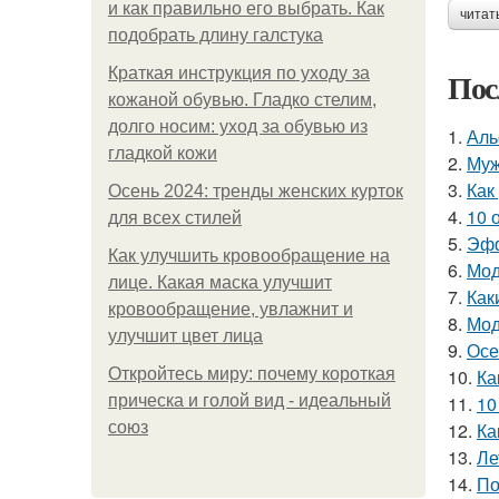
и как правильно его выбрать. Как
читат
подобрать длину галстука
Краткая инструкция по уходу за
Пос
кожаной обувью. Гладко стелим,
долго носим: уход за обувью из
1.
Аль
гладкой кожи
2.
Муж
3.
Как
Осень 2024: тренды женских курток
4.
10 
для всех стилей
5.
Эфф
Как улучшить кровообращение на
6.
Мод
лице. Какая маска улучшит
7.
Как
кровообращение, увлажнит и
8.
Мод
улучшит цвет лица
9.
Осе
Откройтесь миру: почему короткая
10.
Ка
прическа и голой вид - идеальный
11.
10
союз
12.
Ка
13.
Ле
14.
По