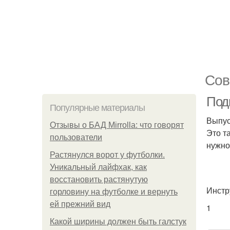
Сов
Подг
Популярные материалы
Выпус
Отзывы о БАД Mirrolla: что говорят
Это т
пользователи
нужно
Растянулся ворот у футболки.
Уникальный лайфхак, как
восстановить растянутую
Инстр
горловину на футболке и вернуть
ей прежний вид
1
Какой ширины должен быть галстук