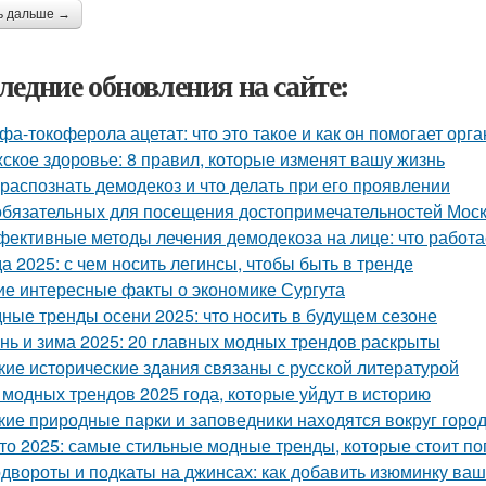
ь дальше →
ледние обновления на сайте:
фа-токоферола ацетат: что это такое и как он помогает орг
ское здоровье: 8 правил, которые изменят вашу жизнь
 распознать демодекоз и что делать при его проявлении
обязательных для посещения достопримечательностей Мос
ективные методы лечения демодекоза на лице: что работа
а 2025: с чем носить легинсы, чтобы быть в тренде
ие интересные факты о экономике Сургута
ные тренды осени 2025: что носить в будущем сезоне
нь и зима 2025: 20 главных модных трендов раскрыты
кие исторические здания связаны с русской литературой
 модных трендов 2025 года, которые уйдут в историю
кие природные парки и заповедники находятся вокруг горо
то 2025: самые стильные модные тренды, которые стоит п
двороты и подкаты на джинсах: как добавить изюминку ва