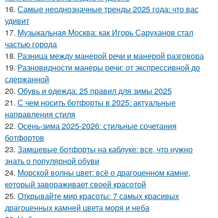
16.
Самые неоднозначные тренды 2025 года: что вас
удивит
17.
Музыкальная Москва: как Игорь Саруханов стал
частью города
18.
Разница между манерой речи и манерой разговора
19.
Разновидности манеры речи: от экспрессивной до
сдержанной
20.
Обувь и одежда: 25 правил для зимы 2025
21.
С чем носить ботфорты в 2025: актуальные
направления стиля
22.
Осень-зима 2025-2026: стильные сочетания
ботфортов
23.
Замшевые ботфорты на каблуке: все, что нужно
знать о популярной обуви
24.
Морской волны цвет: всё о драгоценном камне,
который завораживает своей красотой
25.
Открывайте мир красоты: 7 самых красивых
драгоценных камней цвета моря и неба