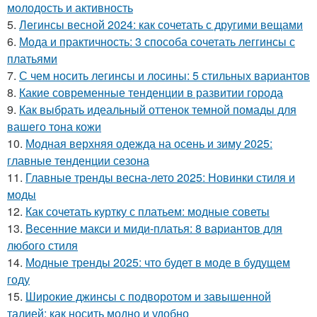
молодость и активность
5.
Легинсы весной 2024: как сочетать с другими вещами
6.
Мода и практичность: 3 способа сочетать леггинсы с
платьями
7.
С чем носить легинсы и лосины: 5 стильных вариантов
8.
Какие современные тенденции в развитии города
9.
Как выбрать идеальный оттенок темной помады для
вашего тона кожи
10.
Модная верхняя одежда на осень и зиму 2025:
главные тенденции сезона
11.
Главные тренды весна-лето 2025: Новинки стиля и
моды
12.
Как сочетать куртку с платьем: модные советы
13.
Весенние макси и миди-платья: 8 вариантов для
любого стиля
14.
Модные тренды 2025: что будет в моде в будущем
году
15.
Широкие джинсы с подворотом и завышенной
талией: как носить модно и удобно