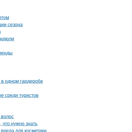
етом
ции сезона
в
Дидюли
тренды
 в одном гардеробе
е среди туристов
 волос
, что нужно знать
 вреда для косметики