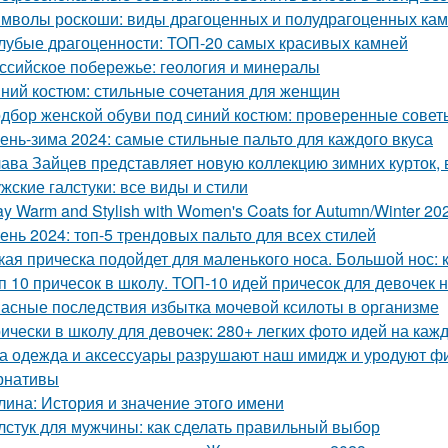
мволы роскоши: виды драгоценных и полудрагоценных ка
лубые драгоценности: ТОП-20 самых красивых камней
ссийское побережье: геология и минералы
ний костюм: стильные сочетания для женщин
дбор женской обуви под синий костюм: проверенные совет
ень-зима 2024: самые стильные пальто для каждого вкуса
ава Зайцев представляет новую коллекцию зимних курток,
жские галстуки: все виды и стили
ay Warm and Stylish with Women's Coats for Autumn/Winter 20
ень 2024: топ-5 трендовых пальто для всех стилей
кая прическа подойдет для маленького носа. Большой нос: 
п 10 причесок в школу. ТОП-10 идей причесок для девочек н
асные последствия избытка мочевой ксилоты в организме
ически в школу для девочек: 280+ легких фото идей на каж
а одежда и аксессуары разрушают наш имидж и уродуют фиг
рнативы
лина: История и значение этого имени
лстук для мужчины: как сделать правильный выбор