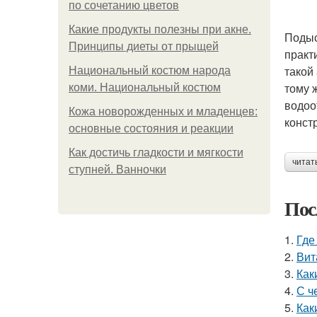
по сочетанию цветов
Какие продукты полезны при акне.
Подыс
Принципы диеты от прыщей
практ
такой
Национальный костюм народа
тому 
коми. Национальный костюм
водоо
Кожа новорожденных и младенцев:
конст
основные состояния и реакции
Как достичь гладкости и мягкости
читат
ступней. Ванночки
Пос
1.
Где
2.
Вит
3.
Как
4.
С ч
5.
Как