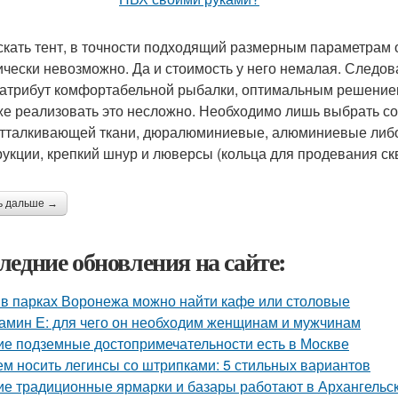
кать тент, в точности подходящий размерным параметрам
ически невозможно. Да и стоимость у него немалая. Следо
 атрибут комфортабельной рыбалки, оптимальным решением 
же реализовать это несложно. Необходимо лишь выбрать со
тталкивающей ткани, дюралюминиевые, алюминиевые либо
рукции, крепкий шнур и люверсы (кольца для продевания скв
ь дальше →
ледние обновления на сайте:
 в парках Воронежа можно найти кафе или столовые
амин Е: для чего он необходим женщинам и мужчинам
ие подземные достопримечательности есть в Москве
ем носить легинсы со штрипками: 5 стильных вариантов
ие традиционные ярмарки и базары работают в Архангельс