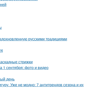
мней
ы
 вдохновленную русскими традициями
24
каскадные стрижки
а 1 сентября: фото и видео
дый день
уру. Уже не модно: 7 антитрендов сезона и их