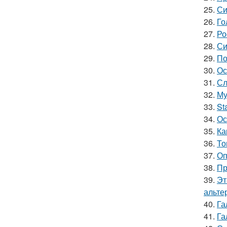
25.
Си
26.
Го
27.
Ро
28.
Си
29.
По
30.
Ос
31.
Сл
32.
Му
33.
St
34.
Ос
35.
Ка
36.
То
37.
Оп
38.
Пр
39.
Эт
альте
40.
Га
41.
Га