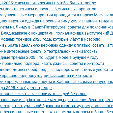
а 2025: с чем носить легинсы, чтобы быть в тренде
ем носить легинсы и лосины: 5 стильных вариантов
ие уникальные мероприятия проводятся в парках Москвы л
ная верхняя одежда на осень и зиму 2025: главные тенден
леты на Линду в Санкт-Петербурге: советы для поклоннико
 Владикавказе с концертами: полная афиша выступлений 
 модных трендов 2025 года, которые уйдут в историю
к выбрать идеальную верхнюю одежду к платью: советы и 
кие интересные факты о театральной жизни Москвы
дные тренды 2025: что будет в моде в будущем году
к правильно подворачивать джинсы: советы и хитрости
нские джинсы бойфренды с подворотами: стиль и удобство
к красиво подвернуть джинсы: советы и хитрости
кие прогулочные маршруты в Хабаровске самые популярны
да 2025: что будет в тренде
говоры и жесты: как понимать людей без слов
зопасные и эффективные методы достижения белого цвета
реход от натуральной брюнетки к светлому цвету волос: все
офессиональные советы: как осветлять волосы в блонд без