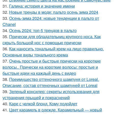
31.
Галина: история и значение имени
32.
Новые тренды в моде: пальто осень зима 2024
33.
Осень-зима 2024: новые тенденции в пальто от
Chanel
34.
Осень 2024: топ-5 трендов в пальто
35.
Прически для обладательниц крупного носа. Как
скрыть большой нос с помощью прически
36.
Как наносить тональный крем на лицо правильно.
Основные виды тонального крема
37.
Очень простые и быстрые прически на короткие
волосы.. Прически на короткие волосы: простые и
быстрые идеи на каждый день с видео
38.
Преимущество оттеночного шампуня от Loreal.
Описание, состав оттеночных шампуней от Loreal
39.
Зеленый консилер: секреты использования для
устранения прыщей и покраснений
40.
Каре с челкой блонд. Кому подойдет
41.
Цвет карамель в одежде. Карамельный — новый