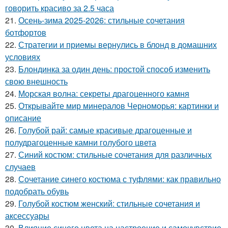
говорить красиво за 2.5 часа
21.
Осень-зима 2025-2026: стильные сочетания
ботфортов
22.
Стратегии и приемы вернулись в блонд в домашних
условиях
23.
Блондинка за один день: простой способ изменить
свою внешность
24.
Морская волна: секреты драгоценного камня
25.
Открывайте мир минералов Черноморья: картинки и
описание
26.
Голубой рай: самые красивые драгоценные и
полудрагоценные камни голубого цвета
27.
Синий костюм: стильные сочетания для различных
случаев
28.
Сочетание синего костюма с туфлями: как правильно
подобрать обувь
29.
Голубой костюм женский: стильные сочетания и
аксессуары
30.
Влияние синего цвета на настроение и самочувствие