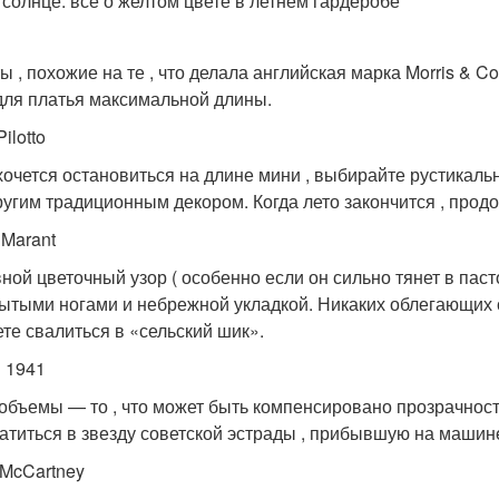
 солнце: все о желтом цвете в летнем гардеробе
ы , похожие на те , что делала английская марка Morris & 
для платья максимальной длины.
Pilotto
хочется остановиться на длине мини , выбирайте рустикал
ругим традиционным декором. Когда лето закончится , продо
 Marant
ной цветочный узор ( особенно если он сильно тянет в пас
рытыми ногами и небрежной укладкой. Никаких облегающих с
ете свалиться в «сельский шик».
 1941
объемы — то , что может быть компенсировано прозрачност
атиться в звезду советской эстрады , прибывшую на машин
 McCartney