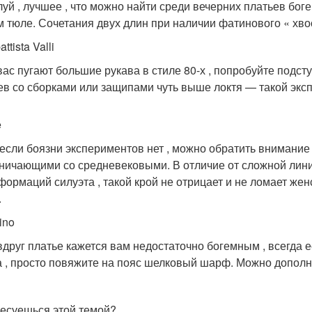
уй , лучшее , что можно найти среди вечерних платьев бог
м тюле. Сочетания двух длин при наличии фатинового « хв
ttista Valli
вас пугают большие рукава в стиле 80-х , попробуйте подст
ев со сборками или защипами чуть выше локтя — такой экс
e
а если боязни экспериментов нет , можно обратить внимание
ничающими со средневековыми. В отличие от сложной линии
формаций силуэта , такой крой не отрицает и не ломает же
.
ino
вдруг платье кажется вам недостаточно богемным , всегда 
 , просто повяжите на пояс шелковый шарф. Можно дополн
есуешься этой темой?