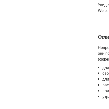
Увиде
Weitzm
Отли
Непре
они п
эффек
дли
сво
дли
рас
при
укр