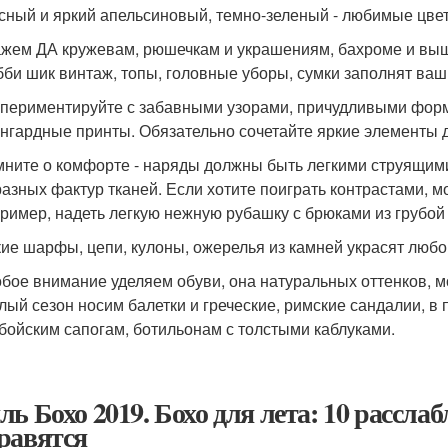
сный и яркий апельсиновый, темно-зеленый - любимые цвет
жем ДА кружевам, рюшечкам и украшениям, бахроме и выш
би шик винтаж, топы, головные уборы, сумки заполнят ваш
периментируйте с забавными узорами, причудливыми фор
нгардные принты. Обязательно сочетайте яркие элементы д
ните о комфорте - наряды должны быть легкими струящими
разных фактур тканей. Если хотите поиграть контрастами,
ример, надеть легкую нежную рубашку с брюками из грубой 
ие шарфы, цепи, кулоны, ожерелья из камней украсят любо
бое внимание уделяем обуви, она натуральных оттенков, 
лый сезон носим балетки и греческие, римские сандалии, в
бойским сапогам, ботильонам с толстыми каблуками.
ль Бохо 2019. Бохо для лета: 10 рассла
равятся