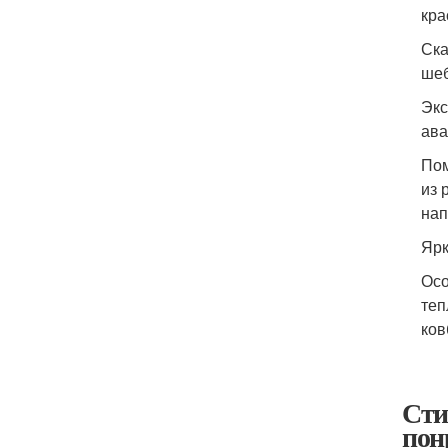
кра
Ска
шеб
Экс
ава
Пом
из 
нап
Ярк
Осо
теп
ков
Сти
пон