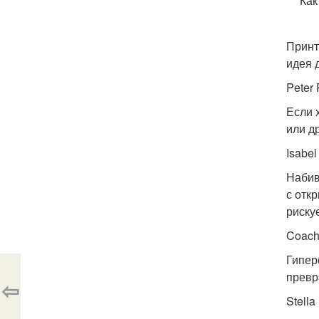
Как
Принт
идея 
Peter 
Если 
или д
Isabel
Набив
с отк
риску
Coach
Гипер
превр
⇦
Stella