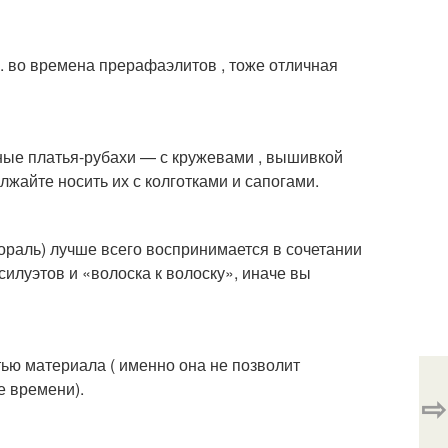
Co. во времена прерафаэлитов , тоже отличная
ьные платья-рубахи — с кружевами , вышивкой
лжайте носить их с колготками и сапогами.
тораль) лучше всего воспринимается в сочетании
илуэтов и «волоска к волоску», иначе вы
ью материала ( именно она не позволит
е времени).
⇨