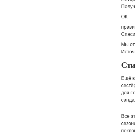
Получ
ОК
прави
Спаси
Мы от
Источ
Сти
Ещё в
сестё
для с
санда
Все э
сезон
покло