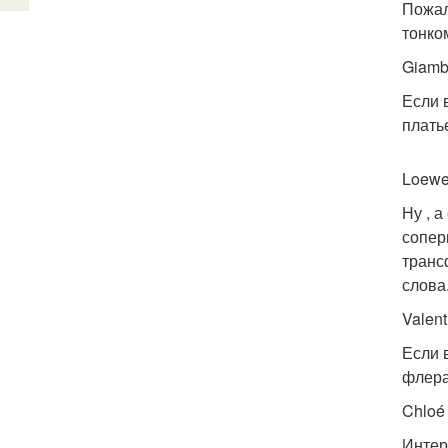
Пожал
тонко
Giamba
Если 
плать
Loew
Ну , 
сопер
транс
слова
Valent
Если 
флера
Chloé
Интер