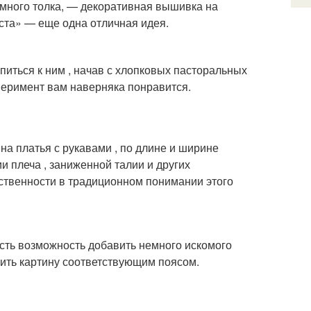
емного толка, — декоративная вышивка на
оста» — еще одна отличная идея.
упиться к ним , начав с хлопковых пасторальных
перимент вам наверняка понравится.
 на платья с рукавами , по длине и ширине
 плеча , заниженной талии и других
нственности в традиционном понимании этого
есть возможность добавить немного искомого
ить картину соответствующим поясом.