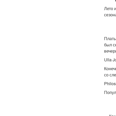
Лето 
сезон
Плать
был сн
вечер
Ulla 
Конеч
со сл
Philos
Попул