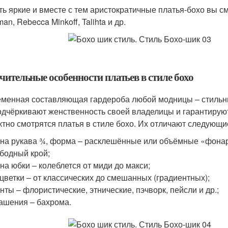
ть яркие и вместе с тем аристократичные платья-бохо вы смож
an, Rebecca Minkoff, Talihta и др.
чительные особенности платьев в стиле бохо
менная составляющая гардероба любой модницы – стильны
одчёркивают женственность своей владелицы и гарантируют
тно смотрятся платья в стиле бохо. Их отличают следующи
на рукава ¾, форма – расклешённые или объёмные «фонар
бодный крой;
на юбки – колеблется от миди до макси;
цветки – от классических до смешанных (градиентных);
нты – флористические, этнические, пэчворк, пейсли и др.;
ашения – бахрома.