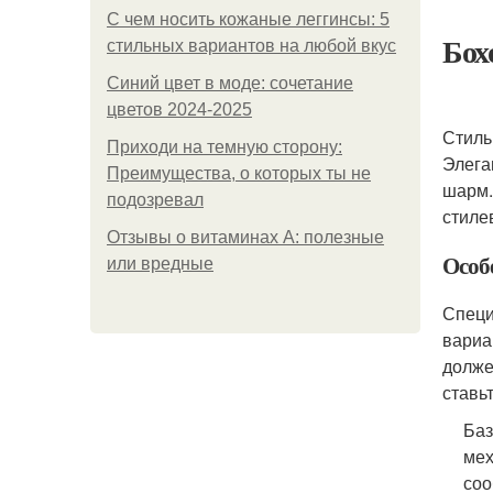
С чем носить кожаные леггинсы: 5
Бох
стильных вариантов на любой вкус
Синий цвет в моде: сочетание
цветов 2024-2025
Стиль
Приходи на темную сторону:
Элега
Преимущества, о которых ты не
шарм.
подозревал
стиле
Отзывы о витаминах А: полезные
Особ
или вредные
Специ
вариа
долже
ставь
Баз
мех
соо