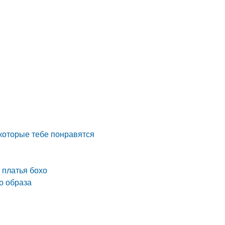
 которые тебе понравятся
 платья бохо
о образа