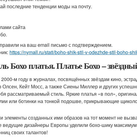
ай последние тенденции моды на почту.
лами сайта
бо.
правили на ваш email письмо с подтверждением.
ник:
https://nymall.ru/stati/boho-shik-stil-v-odezhde-stil-boho-shi
ль Бохо платья. Платье Бохо – звёздны
 2000-м году в журналах, посвящённых звёздам кино, эстр
р Олсен, Кейт Мосс, а также Сиены Миллер и других успеш
ебя рассматриваемый стиль. Яркие платья «в пол», ориги
лии или ботинки на тонкой подошве, прикрывающие щикол
ти элементы созданных ими образов на тот момент не вызва
е ведущие дизайнеры Европы уделили бохо-шику максимум 
нниц своих талантов!