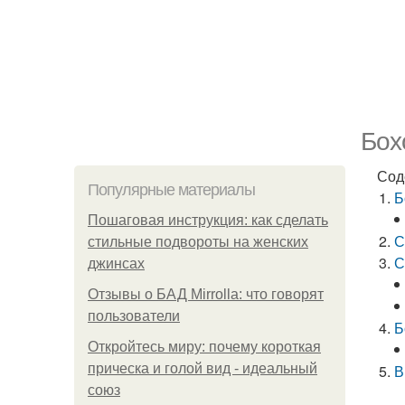
Бох
Сод
Популярные материалы
Б
Пошаговая инструкция: как сделать
С
стильные подвороты на женских
С
джинсах
Отзывы о БАД Mirrolla: что говорят
пользователи
Б
Откройтесь миру: почему короткая
прическа и голой вид - идеальный
В
союз