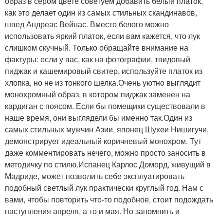
образ в сером цвете советуем добавить белый платок,
как это делает один из самых стильных скандинавов,
швед Андреас Вейнас. Вместо белого можно
использовать яркий платок, если вам кажется, что лук
слишком скучный. Только обращайте внимание на
фактуры: если у вас, как на фотографии, твидовый
пиджак и кашемировый свитер, используйте платок из
хлопка, но не из тонкого шелка.Очень уютно выглядит
монохромный образ, в котором пиджак заменен на
кардиган с поясом. Если бы помещики существовали в
наше время, они выглядели бы именно так.Один из
самых стильных мужчин Азии, японец Шухеи Нишигучи,
демонстрирует идеальный коричневый монохром. Тут
даже комментировать нечего, можно просто заносить в
методичку по стилю.Испанец Карлос Доморд, живущий в
Мадриде, может позволить себе эксплуатировать
подобный светлый лук практически круглый год. Нам с
вами, чтобы повторить что-то подобное, стоит подождать
наступления апреля, а то и мая. Но запомнить и