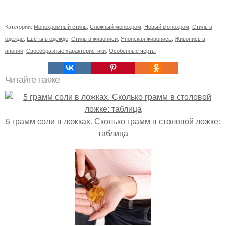
Категории:
Монохромный стиль
,
Сложный монохром
,
Новый монохром
,
Стиль в
одежде
,
Цветы в одежде
,
Стиль в живописи
,
Японская живопись
,
Живопись в
японии
,
Своеобразные характеристики
,
Особенные черты
Читайте также
5 грамм соли в ложках. Сколько грамм в столовой ложке:
таблица