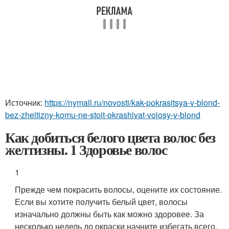
Источник:
https://nymall.ru/novosti/kak-pokrasitsya-v-blond-
bez-zheltizny-komu-ne-stoit-okrashivat-volosy-v-blond
Как добиться белого цвета волос без
желтизны. 1 Здоровье волос
1
Прежде чем покрасить волосы, оцените их состояние.
Если вы хотите получить белый цвет, волосы
изначально должны быть как можно здоровее. За
несколько недель до окраски начните избегать всего,