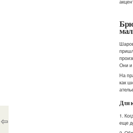
акцен
Брю
мал
Шаров
пришл
произ
Они и
На пр
как ш
атель
Для 
1. Ко
⇦
еще д
2. Об