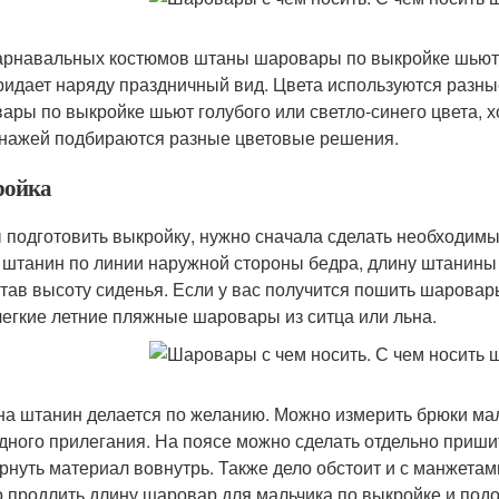
арнавальных костюмов штаны шаровары по выкройке шьютс
ридает наряду праздничный вид. Цвета используются разны
ары по выкройке шьют голубого или светло-синего цвета, х
нажей подбираются разные цветовые решения.
ойка
 подготовить выкройку, нужно сначала сделать необходимы
 штанин по линии наружной стороны бедра, длину штанины 
тав высоту сиденья. Если у вас получится пошить шаровар
легкие летние пляжные шаровары из ситца или льна.
а штанин делается по желанию. Можно измерить брюки мал
дного прилегания. На поясе можно сделать отдельно пришит
рнуть материал вовнутрь. Также дело обстоит и с манжетам
 продлить длину шаровар для мальчика по выкройке и подог