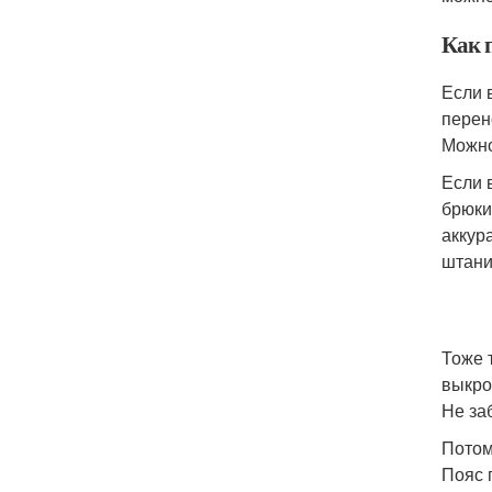
Как 
Если 
перен
Можно
Если 
брюки
аккур
штани
Тоже 
выкро
Не за
Потом
Пояс 