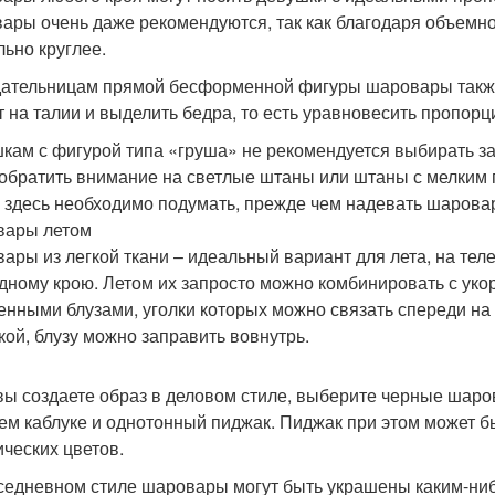
ары очень даже рекомендуются, так как благодаря объемно
льно круглее.
ательницам прямой бесформенной фигуры шаровары также
т на талии и выделить бедра, то есть уравновесить пропорц
кам с фигурой типа «груша» не рекомендуется выбирать з
 обратить внимание на светлые штаны или штаны с мелким 
, здесь необходимо подумать, прежде чем надевать шаровар
вары летом
ары из легкой ткани – идеальный вариант для лета, на тел
дному крою. Летом их запросто можно комбинировать с ук
енными блузами, уголки которых можно связать спереди на
кой, блузу можно заправить вовнутрь.
вы создаете образ в деловом стиле, выберите черные шаров
ем каблуке и однотонный пиджак. Пиджак при этом может быт
ических цветов.
седневном стиле шаровары могут быть украшены каким-ниб