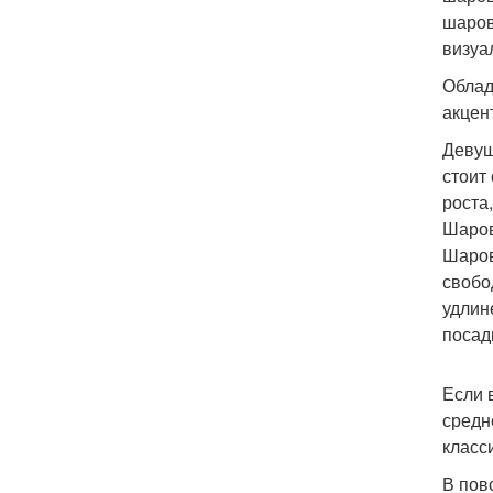
шаров
визуа
Облад
акцен
Девуш
стоит
роста
Шаро
Шаров
свобо
удлин
посад
Если 
средн
класс
В пов