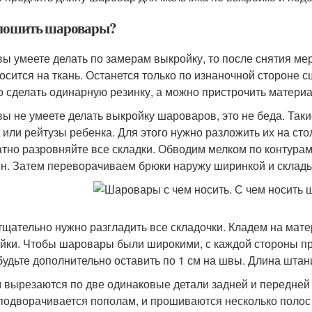
пошить шаровары?
вы умеете делать по замерам выкройку, то после снятия ме
осится на ткань. Останется только по изнаночной стороне 
 сделать одинарную резинку, а можно пристрочить материал
вы не умеете делать выкройку шароваров, это не беда. Та
 или рейтузы ребенка. Для этого нужно разложить их на сто
атно разровняйте все складки. Обводим мелком по контура
н. Затем переворачиваем брюки наружу ширинкой и склады
тщательно нужно разгладить все складочки. Кладем на мат
йки. Чтобы шаровары были широкими, с каждой стороны пр
будьте дополнительно оставить по 1 см на швы. Длина штани
 вырезаются по две одинаковые детали задней и передней 
подворачивается пополам, и прошиваются несколько полос 