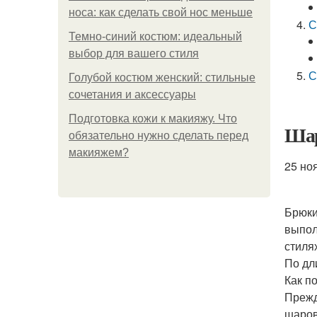
носа: как сделать свой нос меньше
С
Темно-синий костюм: идеальный
выбор для вашего стиля
С
Голубой костюм женский: стильные
сочетания и аксессуары
Подготовка кожи к макияжу. Что
Шар
обязательно нужно сделать перед
макияжем?
25 но
Брюки
выпол
стиля
По дл
Как п
Прежд
шаров