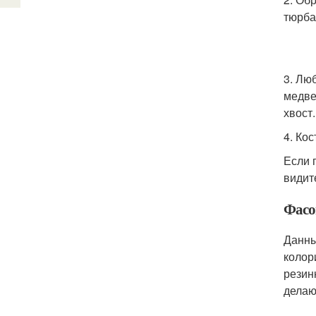
тюрба
3. Лю
медве
хвост
4. Ко
Если 
видит
Фасо
Данны
колор
резин
делаю