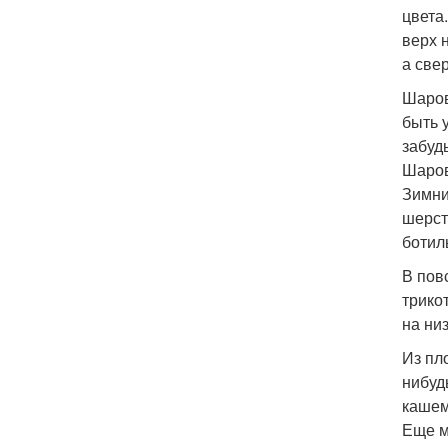
цвета
верх 
а све
Шаров
быть 
забуд
Шаро
Зимни
шерст
ботил
В пов
трико
на ни
Из пл
нибуд
кашем
Еще м