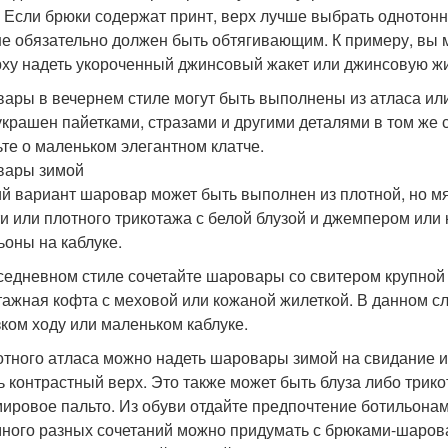
. Если брюки содержат принт, верх лучше выбрать однотонн
не обязательно должен быть обтягивающим. К примеру, вы 
рху надеть укороченный джинсовый жакет или джинсовую жи
ары в вечернем стиле могут быть выполнены из атласа или
украшен пайетками, стразами и другими деталями в том же с
ьте о маленьком элегантном клатче.
вары зимой
й вариант шаровар может быть выполнен из плотной, но мя
и или плотного трикотажа с белой блузой и джемпером или
ьоны на каблуке.
седневном стиле сочетайте шаровары со свитером крупной 
тажная кофта с меховой или кожаной жилеткой. В данном с
зком ходу или маленьком каблуке.
отного атласа можно надеть шаровары зимой на свидание ил
ь контрастный верх. Это также может быть блуза либо трик
ировое пальто. Из обуви отдайте предпочтение ботильонам 
ного разных сочетаний можно придумать с брюками-шарова