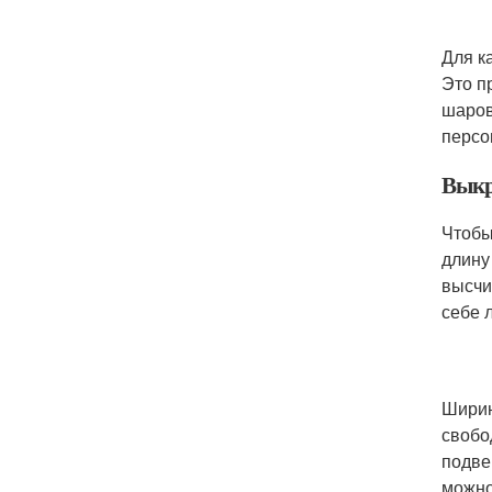
Для к
Это п
шаров
персо
Выкр
Чтобы
длину
высчи
себе 
Ширин
свобо
подве
можно