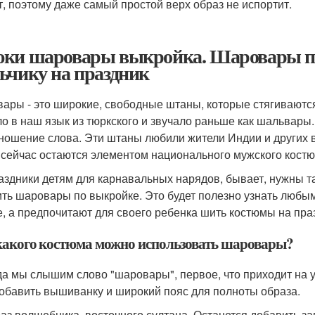
т, поэтому даже самый простой верх образ не испортит.
ки шаровары выкройка. Шаровары по
ьчику на праздник
ары - это широкие, свободные штаны, которые стягиваются 
о в наш язык из тюркского и звучало раньше как шальвары.
ношение слова. Эти штаны любили жители Индии и других в
 сейчас остаются элементом национального мужского костю
аздники детям для карнавальных нарядов, бывает, нужны т
ить шаровары по выкройке. Это будет полезно узнать любы
е, а предпочитают для своего ребенка шить костюмы на пр
какого костюма можно использовать шаровары?
гда мы слышим слово "шаровары", первое, что приходит на 
обавить вышиванку и широкий пояс для полноты образа.
раз волшебника, восточного султана. Останется добавить 