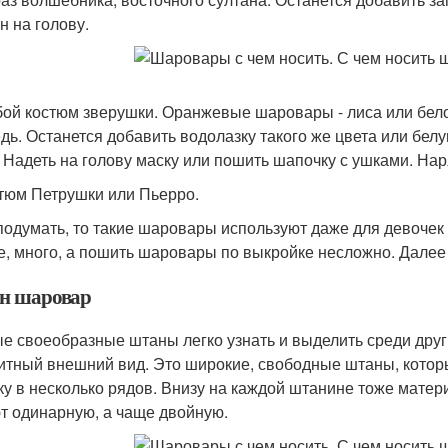
н на голову.
бой костюм зверушки. Оранжевые шаровары - лиса или бело
дь. Останется добавить водолазку такого же цвета или бе
. Надеть на голову маску или пошить шапочку с ушками. Нар
стюм Петрушки или Пьерро.
подумать, то такие шаровары используют даже для девочек 
е, много, а пошить шаровары по выкройке несложно. Далее 
н шаровар
е своеобразные штаны легко узнать и выделить среди друг
итный внешний вид. Это широкие, свободные штаны, которы
ку в несколько рядов. Внизу на каждой штанине тоже матер
т одинарную, а чаще двойную.