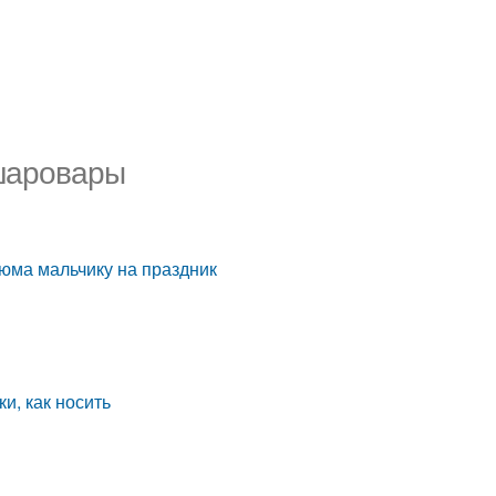
 шаровары
юма мальчику на праздник
и, как носить