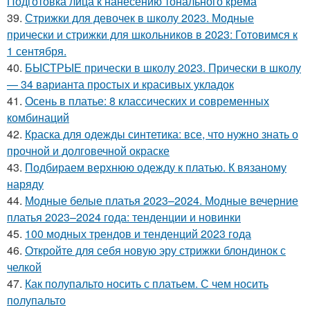
Подготовка лица к нанесению тонального крема
39.
Стрижки для девочек в школу 2023. Модные
прически и стрижки для школьников в 2023: Готовимся к
1 сентября.
40.
БЫСТРЫЕ прически в школу 2023. Прически в школу
— 34 варианта простых и красивых укладок
41.
Осень в платье: 8 классических и современных
комбинаций
42.
Краска для одежды синтетика: все, что нужно знать о
прочной и долговечной окраске
43.
Подбираем верхнюю одежду к платью. К вязаному
наряду
44.
Модные белые платья 2023–2024. Модные вечерние
платья 2023–2024 года: тенденции и новинки
45.
100 модных трендов и тенденций 2023 года
46.
Откройте для себя новую эру стрижки блондинок с
челкой
47.
Как полупальто носить с платьем. С чем носить
полупальто