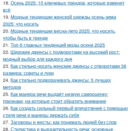
18.
Осень 2025: 10 ключевых трендов, которые изменят
всё
19.
Модные тенденции женской одежды осень-зима
2025: что носить
20.
Модные тенденции весна-лето 2025: что носить,
чтобы быть в тренде
21.
Топ-5 главных тенденций моды осени 2025
22.
Широкие джинсы с подворотами на высокий рост:
модный выбор для каждого дня
23.
Как стильно носить женские джинсы с отворотами 36
размера: советы и луки
24.
Как стильно подворачивать джинсы: 5 лучших
методов
25.
Как манера речи выдаёт низкую самооценку:
признаки, на которые стоит обратить внимание
26.
Как создать сильный первый впечатление с помощью
стиля речи и манеры держать себя
27.
Заговоры и жесты: как понимать людей без слов
28.
Стилистика и выразительность речи: основные