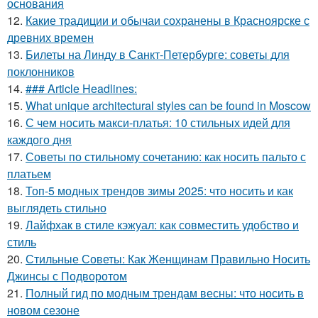
основания
12.
Какие традиции и обычаи сохранены в Красноярске с
древних времен
13.
Билеты на Линду в Санкт-Петербурге: советы для
поклонников
14.
### Article Headlines:
15.
What unique architectural styles can be found in Moscow
16.
С чем носить макси-платья: 10 стильных идей для
каждого дня
17.
Советы по стильному сочетанию: как носить пальто с
платьем
18.
Топ-5 модных трендов зимы 2025: что носить и как
выглядеть стильно
19.
Лайфхак в стиле кэжуал: как совместить удобство и
стиль
20.
Стильные Советы: Как Женщинам Правильно Носить
Джинсы с Подворотом
21.
Полный гид по модным трендам весны: что носить в
новом сезоне