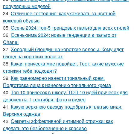
популярных моделей
34.
Отличное состояние: как ухаживать за цветной
кожевой обувью
35.
Осень 2024: топ-5 трендовых пальто для всех стилей
36.
Осень-зима 2024: новые тенденции в пальто от
Chanel
37.
Холодный блондин на короткие волосы. Кому идет
блонд на коротких волосах
38.
Какая прическа мне подойдет. Тест: какие мужские
стрижки тебе подходят?
39.
Как равномерно нанести тональный крем.
Подготовка лица к нанесению тонального крема
40.
Топ 10 причесок в школу. ТОП-10 идей причесок для
девочек на 1 сентября: фото и видео
41.
Какую верхнюю одежду подобрать к платью миди.
Верхняя одежда
42.
Секреты эффективной интимной стрижки: как
сделать это безболезненно и красиво