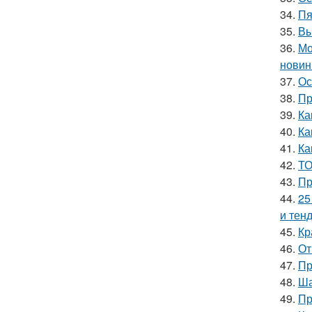
34.
Пя
35.
Вы
36.
Мо
новин
37.
Ос
38.
Пр
39.
Ка
40.
Ка
41.
Ка
42.
ТО
43.
Пр
44.
25
и тен
45.
Кр
46.
От
47.
Пр
48.
Ша
49.
Пр