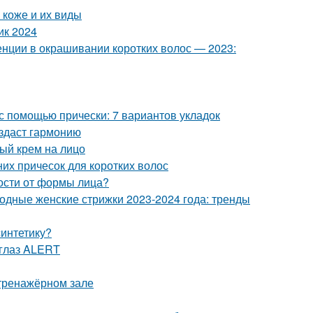
 коже и их виды
ик 2024
нции в окрашивании коротких волос — 2023:
 с помощью прически: 7 вариантов укладок
оздаст гармонию
ный крем на лицо
них причесок для коротких волос
мости от формы лица?
Модные женские стрижки 2023-2024 года: тренды
синтетику?
 глаз ALERT
 тренажёрном зале