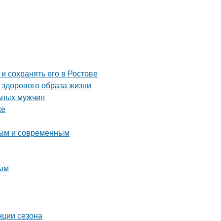
и сохранять его в Ростове
 здорового образа жизни
льных мужчин
ке
ьным и современным
ным
нции сезона