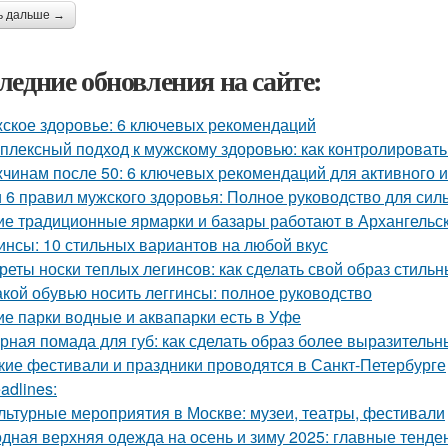
ь дальше →
ледние обновления на сайте:
ское здоровье: 6 ключевых рекомендаций
плексный подход к мужскому здоровью: как контролировать 
чинам после 50: 6 ключевых рекомендаций для активного и
и 6 правил мужского здоровья: Полное руководство для си
ие традиционные ярмарки и базары работают в Архангельс
инсы: 10 стильных вариантов на любой вкус
реты носки теплых легинсов: как сделать свой образ стил
акой обувью носить леггинсы: полное руководство
ие парки водные и аквапарки есть в Уфе
рная помада для губ: как сделать образ более выразитель
кие фестивали и праздники проводятся в Санкт-Петербурге
adlines:
льтурные мероприятия в Москве: музеи, театры, фестивали
дная верхняя одежда на осень и зиму 2025: главные тенде