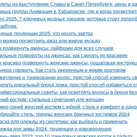
леты на выступление Славы в Санкт-Петербурге: цены и д
иша группы Анимация в Хабаровске: где и когда посмотре
то 2025: 7 ключевых модных трендов, которые стоит попро
adlines:
дные тенденции 2025: что носить завтра
е можно посмотреть джаз или живую музыку
к подвернуть джинсы: лайфхаки для всех случаев
ильные подвороты на джинсах: как сделать их красивее
к красиво подвернуть женские джинсы: пошаговая инструк
нера говорить: Как стать уверенным и ярким оратором
ветление и тонирование волос: простой способ изменить с
елать идеальный блонд дома: простой способ избавиться 
офессиональные советы: как осветлять волосы в блонд без
ний костюм: стильные сочетания для женщин
мно-синий женский костюм с юбкой: стиль и комфорт в одн
бирайте стиль: тренды женских брючных костюмов 2024
аска для одежды из синтетики: как выбрать и применить
ежда для зимы 2024: тенденции и нововведения
ень-зима 2023: топ-10 трендовых мужских курток и пальто