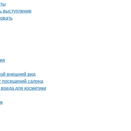
аты
ть выступление
бовать
ция
вой внешний вид
от посещений салона
 вреда для косметики
ом