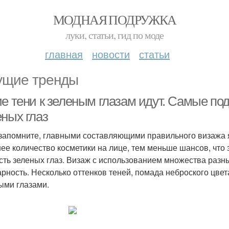
МОДНАЯ ПОДРУЖКА
луки, статьи, гид по моде
главная
новости
статьи
ущие тренды
ие тени к зеленым глазам идут. Самые по
еных глаз
 запомните, главными составляющими правильного визажа 
ее количество косметики на лице, тем меньше шансов, что
сть зеленых глаз. Визаж с использованием множества разн
арность. Несколько оттенков теней, помада неброского цвета
ыми глазами.