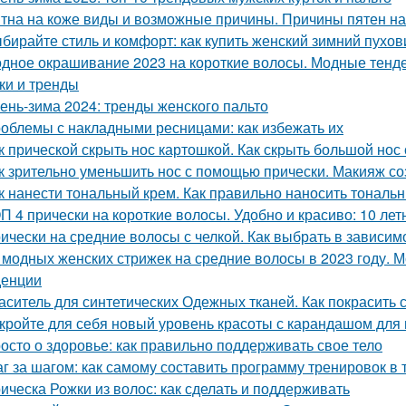
тна на коже виды и возможные причины. Причины пятен на
бирайте стиль и комфорт: как купить женский зимний пухов
дное окрашивание 2023 на короткие волосы. Модные тенде
ки и тренды
ень-зима 2024: тренды женского пальто
облемы с накладными ресницами: как избежать их
к прической скрыть нос картошкой. Как скрыть большой нос
к зрительно уменьшить нос с помощью прически. Макияж с
к нанести тональный крем. Как правильно наносить тональ
П 4 прически на короткие волосы. Удобно и красиво: 10 лет
ически на средние волосы с челкой. Как выбрать в зависи
 модных женских стрижек на средние волосы в 2023 году. 
денции
аситель для синтетических Одежных тканей. Как покрасить 
кройте для себя новый уровень красоты с карандашом для
осто о здоровье: как правильно поддерживать свое тело
г за шагом: как самому составить программу тренировок в
ическа Рожки из волос: как сделать и поддерживать