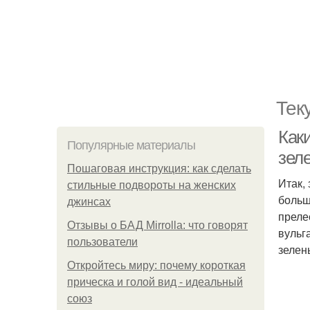
Тек
Как
Популярные материалы
зел
Пошаговая инструкция: как сделать
Итак,
стильные подвороты на женских
больш
джинсах
преле
Отзывы о БАД Mirrolla: что говорят
вульг
пользователи
зелен
Откройтесь миру: почему короткая
прическа и голой вид - идеальный
союз