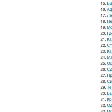
15.
Би
16.
Аф
17.
Ле
18.
He
19.
Мо
20.
Гд
21.
Ка
22.
Ст
23.
Ка
24.
Ма
25.
Ос
26.
Сд
27.
Пр
28.
Си
29.
Те
30.
Вы
31.
Кр
32.
Од
33.
Ос