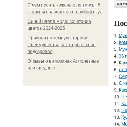
читат
С чем носить кожаные леггинсы: 5
стильных вариантов на любой вкус
Пос
Синий цвет в моде: сочетание
цветов 2024-2025
1.
Муж
Приходи на темную сторону:
2.
Ком
Преимущества, о которых ты не
3.
Муж
подозревал
4.
36 
Отзывы о витаминах А: полезные
5.
Как
или вредные
6.
Лег
7.
Сек
8.
С к
9.
Как
10.
Че
11.
Ка
12.
He
13.
Ку
14.
Мо