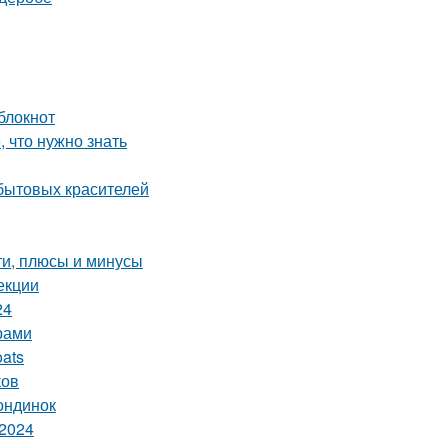
блокнот
, что нужно знать
бытовых красителей
ти, плюсы и минусы
екции
24
арами
oats
ков
ондинок
 2024