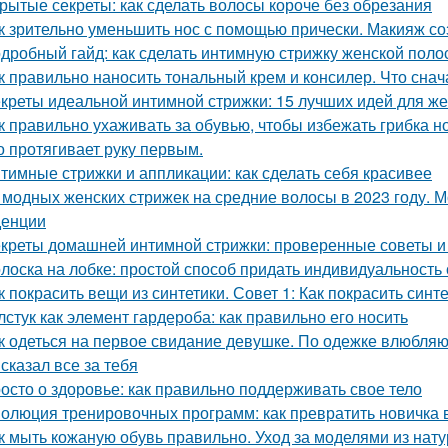
рытые секреты: как сделать волосы короче без обрезания
к зрительно уменьшить нос с помощью прически. Макияж с
дробный гайд: как сделать интимную стрижку женской поло
к правильно наносить тональный крем и консилер. Что снач
креты идеальной интимной стрижки: 15 лучших идей для ж
к правильно ухаживать за обувью, чтобы избежать грибка н
о протягивает руку первым.
тимные стрижки и аппликации: как сделать себя красивее
 модных женских стрижек на средние волосы в 2023 году. 
денции
креты домашней интимной стрижки: проверенные советы и
лоска на лобке: простой способ придать индивидуальность
к покрасить вещи из синтетики. Совет 1: Как покрасить синт
лстук как элемент гардероба: как правильно его носить
к одеться на первое свидание девушке. По одежке влюбляют
сказал все за тебя
осто о здоровье: как правильно поддерживать свое тело
олюция тренировочных программ: как превратить новичка в
к мыть кожаную обувь правильно. Уход за моделями из нат