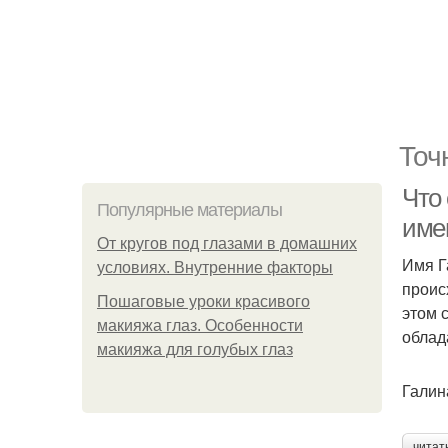
Точ
Что 
Популярные материалы
име
От кругов под глазами в домашних
Имя Г
условиях. Внутренние факторы
проис
Пошаговые уроки красивого
этом 
макияжа глаз. Особенности
облад
макияжа для голубых глаз
Галин
читат