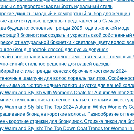
инсы с подворотом: как выбрать идеальный стиль
рокие джинсы: модный и комфортный выбор для женщин
кие архитектурные шедевры представлены в Самаре
да будущего: основные тренды 2025 года в женской моде
естящий блокнот: как создать и украсить свой собственный 
реход от натуральной брюнетки к светлому цвету волос: все
аньте блонд: простой способ для русых девушек
елай свое окрашивание волос самостоятельно с помощью 
мно-синий: стильное решение для вашей одежды
бирайте стиль: тренды женских брючных костюмов 2024
теночные шампуни для волос лореаль палитра. Особеннос
ень-зима 2018: топ-модные пальто и куртки для вашей колл
ay Warm and Stylish with Women's Coats for Autumn/Winter 20
мние стили: как сочетать лёгкое платье с теплыми аксессу
ay Warm and Stylish: The Top 2024 Autumn Winter Women's C
рашивание блонд на короткие волосы. Разнообразие оттен
ень короткие стрижки для блондинок. Стрижка пикси для бл
ay Warm and Stylish: The Top Down Coat Trends for Women in