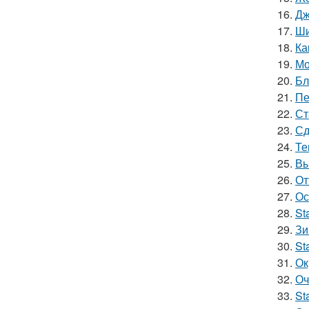
16.
Дж
17.
Ши
18.
Ка
19.
Мо
20.
Бл
21.
Пе
22.
Ст
23.
Сд
24.
Те
25.
Вы
26.
От
27.
Ос
28.
St
29.
Зи
30.
St
31.
Ок
32.
Оч
33.
St