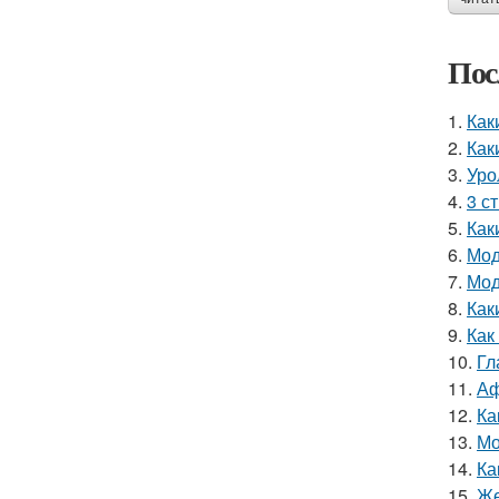
Пос
1.
Как
2.
Как
3.
Уро
4.
3 с
5.
Как
6.
Мод
7.
Мод
8.
Как
9.
Как
10.
Гл
11.
Аф
12.
Ка
13.
Мо
14.
Ка
15.
Же