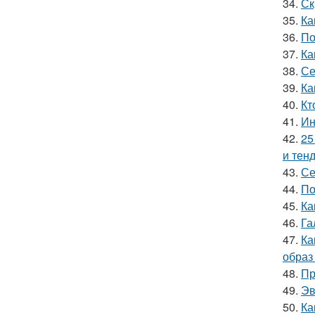
34.
Ск
35.
Ка
36.
По
37.
Ка
38.
Се
39.
Ка
40.
Кт
41.
Ин
42.
25
и тен
43.
Се
44.
По
45.
Ка
46.
Га
47.
Ка
образ 
48.
Пр
49.
Эв
50.
Ка