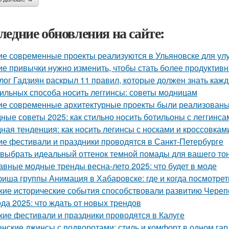
ледние обновления на сайте:
ие современные проекты реализуются в Ульяновске для у
ие привычки нужно изменить, чтобы стать более продуктив
лог Гадзиян раскрыл 11 правил, которые должен знать каж
тильных способа носить леггинсы: советы модницам
ие современные архитектурные проекты были реализованы
ные советы 2025: как стильно носить ботильоны с леггинса
ная тенденция: как носить легинсы с носками и кроссовкам
ие фестивали и праздники проводятся в Санкт-Петербурге
 выбрать идеальный оттенок темной помады для вашего то
авные модные тренды весна-лето 2025: что будет в моде
иша группы Анимация в Хабаровске: где и когда посмотре
кие исторические события способствовали развитию Чере
да 2025: что ждать от новых трендов
кие фестивали и праздники проводятся в Калуге
нские джинсы с подворотами: стиль и комфорт в одном га