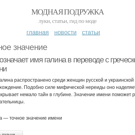
МОДНАЯ ПОДРУЖКА
луки, статьи, гид по моде
главная
новости
статьи
ное значение
означает имя галина в переводе с гречес
ни
алина распространено среди женщин русской и украинской 
хождение. Подобно силе мифической нереиды оно наделяет
скрывает немало тайн в глубине. Значение имени поможет р
ательницы.
а — точное значение имени
ь дальше →