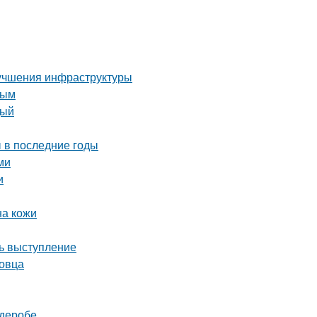
лучшения инфраструктуры
ным
дый
 в последние годы
ми
и
на кожи
ть выступление
повца
рдеробе