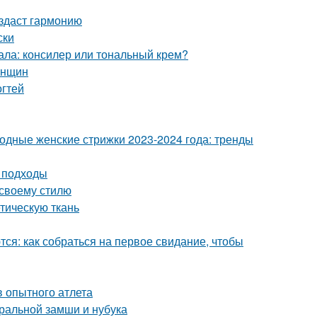
оздаст гармонию
ски
ала: консилер или тональный крем?
енщин
огтей
Модные женские стрижки 2023-2024 года: тренды
 подходы
 своему стилю
етическую ткань
ся: как собраться на первое свидание, чтобы
 опытного атлета
уральной замши и нубука