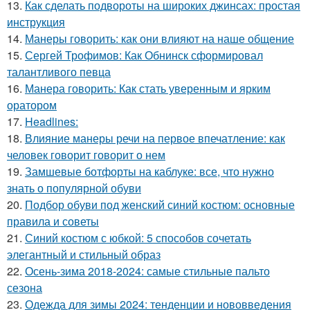
13.
Как сделать подвороты на широких джинсах: простая
инструкция
14.
Манеры говорить: как они влияют на наше общение
15.
Сергей Трофимов: Как Обнинск сформировал
талантливого певца
16.
Манера говорить: Как стать уверенным и ярким
оратором
17.
Headlines:
18.
Влияние манеры речи на первое впечатление: как
человек говорит говорит о нем
19.
Замшевые ботфорты на каблуке: все, что нужно
знать о популярной обуви
20.
Подбор обуви под женский синий костюм: основные
правила и советы
21.
Синий костюм с юбкой: 5 способов сочетать
элегантный и стильный образ
22.
Осень-зима 2018-2024: самые стильные пальто
сезона
23.
Одежда для зимы 2024: тенденции и нововведения