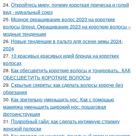
24.
Откройтесь миру: почему короткая прическа и голой
вид - идеальный союз
25.
Модное окрашивание волос 2023 на короткие
волосы блонд. Окрашивание 2023 на короткие волосы –
модные тенденции
26.
Новые тенденции в пальто для осени-зимы 2024-
2024
27.
10 красивых красивых идей блонда на коротких
волосах
28.
Как обесцветить короткие волосы и тонировать.. КАК
ОБЕСЦВЕТИТЬ КОРОТКИЕ ВОЛОСЫ
29.
Скрытые секреты: как сделать волосы короче без
обрезания
30.
Как зрительно уменьшить нос. Как с помощью
макияжа уменьшить широкий нос: пошаговая
фотоинструкция
31.
Подробный гайд: как сделать интимную стрижку
женской полоски
32.
Как правильно наносить тональный крем и консилер.