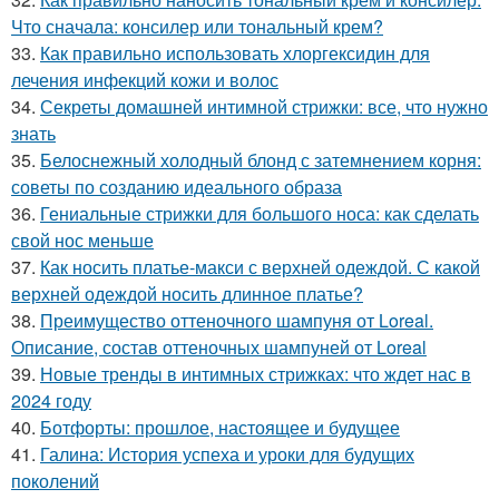
Что сначала: консилер или тональный крем?
33.
Как правильно использовать хлоргексидин для
лечения инфекций кожи и волос
34.
Секреты домашней интимной стрижки: все, что нужно
знать
35.
Белоснежный холодный блонд с затемнением корня:
советы по созданию идеального образа
36.
Гениальные стрижки для большого носа: как сделать
свой нос меньше
37.
Как носить платье-макси с верхней одеждой. С какой
верхней одеждой носить длинное платье?
38.
Преимущество оттеночного шампуня от Loreal.
Описание, состав оттеночных шампуней от Loreal
39.
Новые тренды в интимных стрижках: что ждет нас в
2024 году
40.
Ботфорты: прошлое, настоящее и будущее
41.
Галина: История успеха и уроки для будущих
поколений