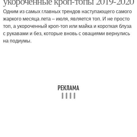
укороченные кроп-топы 2019-2020
Одним из самых главных трендов наступающего самого
жаркого месяца лета – июля, является топ. И не просто
топ, а укороченный кроп-топ или майка и короткая блуза
Топы из атласа
Топ в бельевом стиле
с рукавами и без, которые вновь с овациями вернулись
на подиумы.
Модные тенденции
Кружевные топы
Модные кроп-топы
Модное вязание