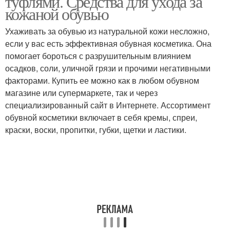
туфлями. Средства для ухода за
кожаной обувью
Ухаживать за обувью из натуральной кожи несложно,
Уход за кожаными
если у вас есть эффективная обувная косметика. Она
Уход за новой обувью
туфлями
помогает бороться с разрушительным влиянием
осадков, соли, уличной грязи и прочими негативными
факторами. Купить ее можно как в любом обувном
магазине или супермаркете, так и через
Уход за кожаными
Правильный уход
специализированный сайт в Интернете. Ассортимент
ботинками
обувной косметики включает в себя кремы, спреи,
краски, воски, пропитки, губки, щетки и ластики.