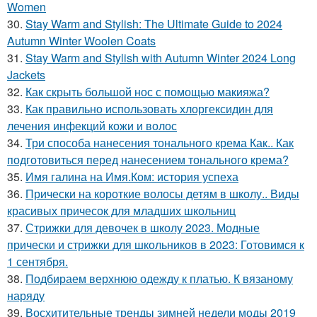
Women
30.
Stay Warm and Stylish: The Ultimate Guide to 2024
Autumn Winter Woolen Coats
31.
Stay Warm and Stylish with Autumn Winter 2024 Long
Jackets
32.
Как скрыть большой нос с помощью макияжа?
33.
Как правильно использовать хлоргексидин для
лечения инфекций кожи и волос
34.
Три способа нанесения тонального крема Как.. Как
подготовиться перед нанесением тонального крема?
35.
Имя галина на Имя.Ком: история успеха
36.
Прически на короткие волосы детям в школу.. Виды
красивых причесок для младших школьниц
37.
Стрижки для девочек в школу 2023. Модные
прически и стрижки для школьников в 2023: Готовимся к
1 сентября.
38.
Подбираем верхнюю одежду к платью. К вязаному
наряду
39.
Восхитительные тренды зимней недели моды 2019