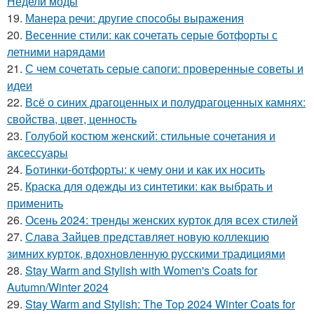
Недели моды
19.
Манера речи: другие способы выражения
20.
Весенние стили: как сочетать серые ботфорты с
летними нарядами
21.
С чем сочетать серые сапоги: проверенные советы и
идеи
22.
Всё о синих драгоценных и полудрагоценных камнях:
свойства, цвет, ценность
23.
Голубой костюм женский: стильные сочетания и
аксессуары
24.
Ботинки-ботфорты: к чему они и как их носить
25.
Краска для одежды из синтетики: как выбрать и
применить
26.
Осень 2024: тренды женских курток для всех стилей
27.
Слава Зайцев представляет новую коллекцию
зимних курток, вдохновленную русскими традициями
28.
Stay Warm and Stylish with Women's Coats for
Autumn/Winter 2024
29.
Stay Warm and Stylish: The Top 2024 Winter Coats for