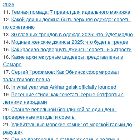
2025
11.
Темная помада: 7 правил для идеального макияжа
12.
Какой длины должна быть верхняя одежда: советы
по сочетанию
13.
30 главных трендов в одежде 2025: что будет модно
14.
Модные женские джинсы 2025: что будет в тренде
15.
Как красиво подвернуть джинсы: советы и хитрости
16.
Какие архитектурные шедевры представлены в
Самаре
17.
Сергей Трофимов: Как Обнинск сформировал
талантливого певца
18.
In what year was Arkhangelsk officially founded
19.
Весенние стили: как сочетать серые ботфорты с
летними нарядами
20.
Станьте пепельной блондинкой за один день:
проверенные методы и советы
21.
Удивительные морские камни: от морской гальки до
ракушек
22.
Синие драгоценные камни: 37 самых редких и