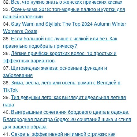
32.
Все, что нужно знать о женских прических кисках
33.
Осень-зима 2018: топ-модные пальто и куртки для
вашей коллекции
34.
Stay Warm and Stylish: The Top 2024 Autumn Winter
Women's Coats
35.
Если большой нос лучше с челкой или без. Как
правильно подобрать прическу?
36.
Лёгкие причёски коротких волос: 10 простых и
эффектных вариантов
37.
Щитовидная железа: основные функции и
заболевания
38.
Зима, весна, лето или осень: роман с Венсдей в
TikTok
39.
Тип девушки лето: как выглядит идеальная летняя
пара
40.
Выигрышные сочетания бордового цвета в одежде.
Благородная палитра бордо: 20 сочетаний шика и стиля
для вашего образа
41.
Секреты эффективной интимной стрижки: как