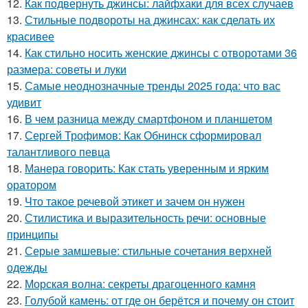
12.
Как подвернуть джинсы: лайфхаки для всех случаев
13.
Стильные подвороты на джинсах: как сделать их
красивее
14.
Как стильно носить женские джинсы с отворотами 36
размера: советы и луки
15.
Самые неоднозначные тренды 2025 года: что вас
удивит
16.
В чем разница между смартфоном и планшетом
17.
Сергей Трофимов: Как Обнинск сформировал
талантливого певца
18.
Манера говорить: Как стать уверенным и ярким
оратором
19.
Что такое речевой этикет и зачем он нужен
20.
Стилистика и выразительность речи: основные
принципы
21.
Серые замшевые: стильные сочетания верхней
одежды
22.
Морская волна: секреты драгоценного камня
23.
Голубой камень: от где он берётся и почему он стоит