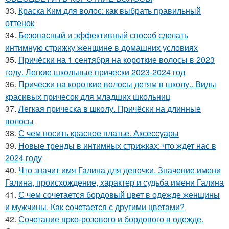
33.
Краска Ким для волос: как выбрать правильный
оттенок
34.
Безопасный и эффективный способ сделать
интимную стрижку женщине в домашних условиях
35.
Причёски на 1 сентября на короткие волосы в 2023
году. Легкие школьные прически 2023-2024 год
36.
Прически на короткие волосы детям в школу.. Виды
красивых причесок для младших школьниц
37.
Легкая прическа в школу. Причёски на длинные
волосы
38.
С чем носить красное платье. Аксессуары
39.
Новые тренды в интимных стрижках: что ждет нас в
2024 году
40.
Что значит имя Галина для девочки. Значение имени
Галина, происхождение, характер и судьба имени Галина
41.
С чем сочетается бордовый цвет в одежде женщины
и мужчины. Как сочетается с другими цветами?
42.
Сочетание ярко-розового и бордового в одежде.