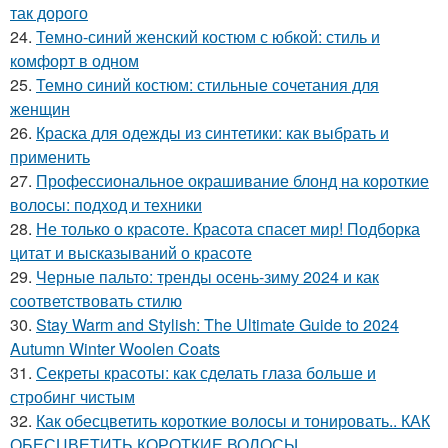
так дорого
24.
Темно-синий женский костюм с юбкой: стиль и
комфорт в одном
25.
Темно синий костюм: стильные сочетания для
женщин
26.
Краска для одежды из синтетики: как выбрать и
применить
27.
Профессиональное окрашивание блонд на короткие
волосы: подход и техники
28.
Не только о красоте. Красота спасет мир! Подборка
цитат и высказываний о красоте
29.
Черные пальто: тренды осень-зиму 2024 и как
соответствовать стилю
30.
Stay Warm and Stylish: The Ultimate Guide to 2024
Autumn Winter Woolen Coats
31.
Секреты красоты: как сделать глаза больше и
стробинг чистым
32.
Как обесцветить короткие волосы и тонировать.. КАК
ОБЕСЦВЕТИТЬ КОРОТКИЕ ВОЛОСЫ