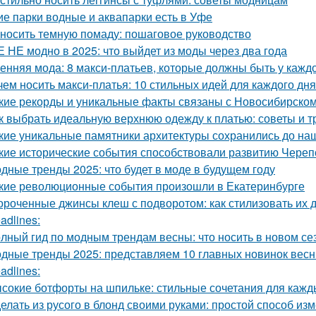
ие парки водные и аквапарки есть в Уфе
 носить темную помаду: пошаговое руководство
 НЕ модно в 2025: что выйдет из моды через два года
енняя мода: 8 макси-платьев, которые должны быть у кажд
чем носить макси-платья: 10 стильных идей для каждого дня
кие рекорды и уникальные факты связаны с Новосибирско
к выбрать идеальную верхнюю одежду к платью: советы и 
кие уникальные памятники архитектуры сохранились до на
кие исторические события способствовали развитию Чере
дные тренды 2025: что будет в моде в будущем году
кие революционные события произошли в Екатеринбурге
ороченные джинсы клеш с подворотом: как стилизовать их 
adlines:
лный гид по модным трендам весны: что носить в новом се
дные тренды 2025: представляем 10 главных новинок весн
adlines:
сокие ботфорты на шпильке: стильные сочетания для кажд
елать из русого в блонд своими руками: простой способ из