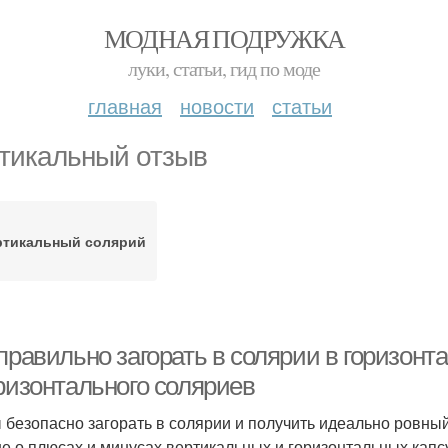
МОДНАЯ ПОДРУЖКА
луки, статьи, гид по моде
главная
новости
статьи
тикальный отзыв
ртикальный солярий
 правильно загорать в солярии в горизон
оризонтального соляриев
 безопасно загорать в солярии и получить идеально ровны
е о плюсах и минусах вертикальных и горизонтальных капсу