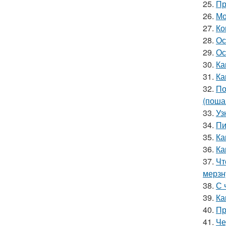
25.
Пр
26.
Мо
27.
Ко
28.
Ос
29.
Ос
30.
Ка
31.
Ка
32.
По
(поша
33.
Уз
34.
Пи
35.
Ка
36.
Ка
37.
Чт
мерзн
38.
С 
39.
Ка
40.
Пр
41.
Че