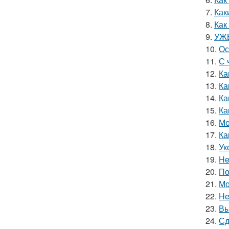
7.
Как
8.
Как
9.
УЖЕ
10.
Ос
11.
С 
12.
Ка
13.
Ка
14.
Ка
15.
Ка
16.
Мо
17.
Ка
18.
Ук
19.
He
20.
По
21.
Мо
22.
He
23.
Вы
24.
Сд