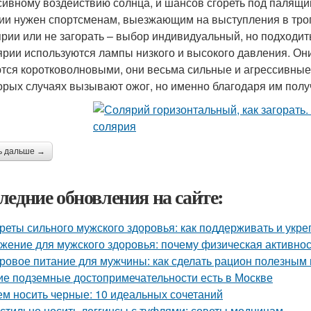
сивному воздействию солнца, и шансов сгореть под палящим
ии нужен спортсменам, выезжающим на выступления в тропи
ярии или не загорать – выбор индивидуальный, но подходит
ярии используются лампы низкого и высокого давления. Они
тся коротковолновыми, они весьма сильные и агрессивные.
орых случаях вызывают ожог, но именно благодаря им получ
ь дальше →
ледние обновления на сайте:
реты сильного мужского здоровья: как поддерживать и укре
жение для мужского здоровья: почему физическая активно
ровое питание для мужчины: как сделать рацион полезным
ие подземные достопримечательности есть в Москве
ем носить черные: 10 идеальных сочетаний
 стильно носить леггинсы с туфлями: советы модницам