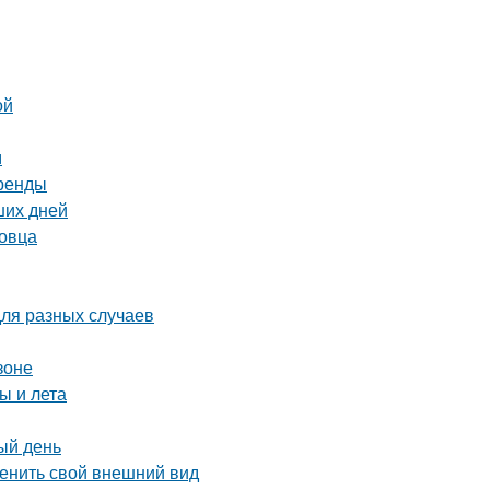
ой
м
тренды
ших дней
повца
для разных случаев
зоне
ы и лета
ый день
менить свой внешний вид