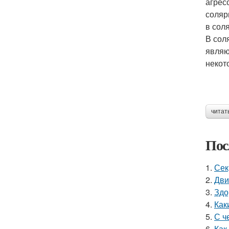
агрес
соляр
в сол
В сол
являю
некот
читат
Пос
1.
Сек
2.
Дви
3.
Здо
4.
Как
5.
С ч
6.
Как