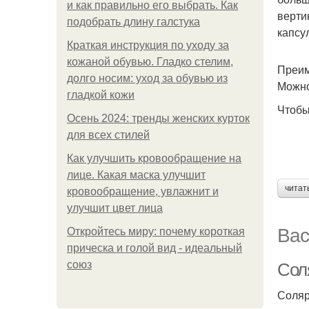
и как правильно его выбрать. Как
верти
подобрать длину галстука
капсу
Краткая инструкция по уходу за
кожаной обувью. Гладко стелим,
Преим
долго носим: уход за обувью из
Можно
гладкой кожи
Чтобы
Осень 2024: тренды женских курток
для всех стилей
Как улучшить кровообращение на
лице. Какая маска улучшит
читат
кровообращение, увлажнит и
улучшит цвет лица
Вас
Откройтесь миру: почему короткая
прическа и голой вид - идеальный
союз
Соля
Соляр