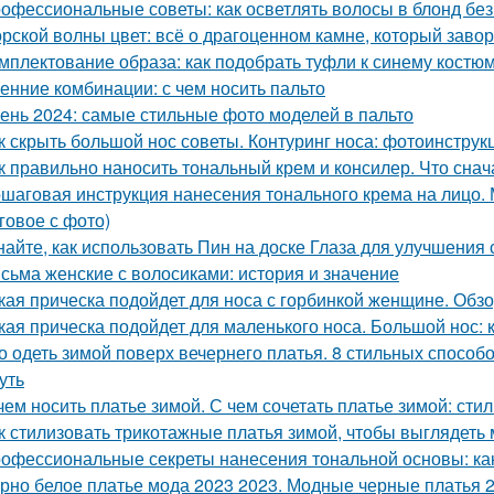
офессиональные советы: как осветлять волосы в блонд без
рской волны цвет: всё о драгоценном камне, который заво
мплектование образа: как подобрать туфли к синему костю
енние комбинации: с чем носить пальто
ень 2024: самые стильные фото моделей в пальто
к скрыть большой нос советы. Контуринг носа: фотоинструк
к правильно наносить тональный крем и консилер. Что снач
шаговая инструкция нанесения тонального крема на лицо.
говое с фото)
найте, как использовать Пин на доске Глаза для улучшения 
сьма женские с волосиками: история и значение
кая прическа подойдет для носа с горбинкой женщине. Обз
кая прическа подойдет для маленького носа. Большой нос: 
о одеть зимой поверх вечернего платья. 8 стильных способо
уть
чем носить платье зимой. С чем сочетать платье зимой: сти
к стилизовать трикотажные платья зимой, чтобы выглядеть 
офессиональные секреты нанесения тональной основы: как
рно белое платье мода 2023 2023. Модные черные платья 2