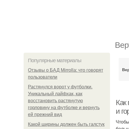
Вер
Популярные материалы
Ве
Отзывы о БАД Mirrolla: что говорят
пользователи
Растянулся ворот у футболки.
Уникальный лайфхак, как
восстановить растянутую
Как
горловину на футболке и вернуть
и г
ей прежний вид
Чтобы
Какой ширины должен быть галстук
больш