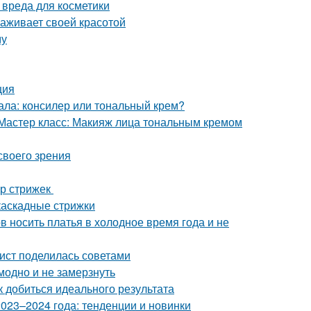
 вреда для косметики
раживает своей красотой
му
ция
ала: консилер или тональный крем?
 Мастер класс: Макияж лица тональным кремом
своего зрения
ор стрижек
каскадные стрижки
в носить платья в холодное время года и не
лист поделилась советами
модно и не замерзнуть
 добиться идеального результата
023–2024 года: тенденции и новинки