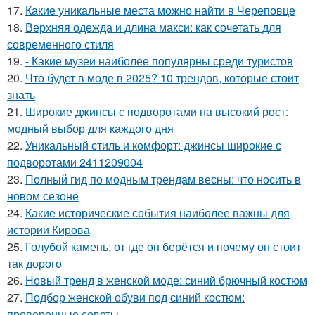
17.
Какие уникальные места можно найти в Череповце
18.
Верхняя одежда и длина макси: как сочетать для
современного стиля
19.
- Какие музеи наиболее популярны среди туристов
20.
Что будет в моде в 2025? 10 трендов, которые стоит
знать
21.
Широкие джинсы с подворотами на высокий рост:
модный выбор для каждого дня
22.
Уникальный стиль и комфорт: джинсы широкие с
подворотами 2411209004
23.
Полный гид по модным трендам весны: что носить в
новом сезоне
24.
Какие исторические события наиболее важны для
истории Кирова
25.
Голубой камень: от где он берётся и почему он стоит
так дорого
26.
Новый тренд в женской моде: синий брючный костюм
27.
Подбор женской обуви под синий костюм:
проверенные советы