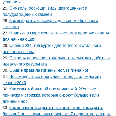
условиях
25.
Символы роскоши: виды драгоценных и
полудрагоценных камней
26.
Как выбрать аксессуары для синего брючного
костюма
27.
Новички в мире женского костюма: простые советы
для начинающих
28.
Осень 2024: топ курток для теплого и стильного
осеннего сезона
29.
Секреты нанесения тонального крема: как добиться
идеального результата
30.
Общие правила гигиены ног. Гигиена ног
31.
Восьмидесятые вернулись: тренды одежды хит
сезона 2019
32.
Как скрыть большой нос прической. Женские
причёски и стрижки, которые скроют большой или
длинный нос
33.
Как прической скрыть нос картошкой. Как скрыть
большой нос с помощью прически: 7 вариантов укладок