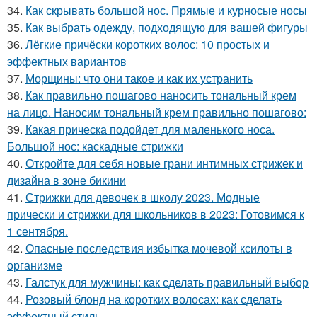
34.
Как скрывать большой нос. Прямые и курносые носы
35.
Как выбрать одежду, подходящую для вашей фигуры
36.
Лёгкие причёски коротких волос: 10 простых и
эффектных вариантов
37.
Морщины: что они такое и как их устранить
38.
Как правильно пошагово наносить тональный крем
на лицо. Наносим тональный крем правильно пошагово:
39.
Какая прическа подойдет для маленького носа.
Большой нос: каскадные стрижки
40.
Откройте для себя новые грани интимных стрижек и
дизайна в зоне бикини
41.
Стрижки для девочек в школу 2023. Модные
прически и стрижки для школьников в 2023: Готовимся к
1 сентября.
42.
Опасные последствия избытка мочевой ксилоты в
организме
43.
Галстук для мужчины: как сделать правильный выбор
44.
Розовый блонд на коротких волосах: как сделать
эффектный стиль