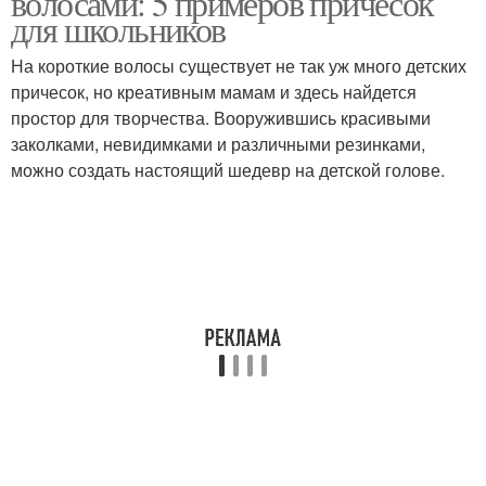
волосами: 5 примеров причесок
для школьников
На короткие волосы существует не так уж много детских
Прическа на средние
причесок, но креативным мамам и здесь найдется
Прическа в школу
волосы
простор для творчества. Вооружившись красивыми
заколками, невидимками и различными резинками,
можно создать настоящий шедевр на детской голове.
Прическа на длинные
Пучок в школу
волосы
Волосы в школу
Кос на длинные волосы
Плетение на короткие
Волосы для мальчиков
волосы