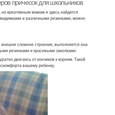
еров причесок для школьников
к, но креативным мамам и здесь найдется
евидимками и различными резинками, можно
Пучок из косы
Лёгкий пучок
 внешне сложное строение, выполняется она
ысокий пучок
Пучок с цветами
ными резинками и красивыми заколками.
ратно двигаясь от кончиков к корням. Такой
дискомфорта вашему ребенку.