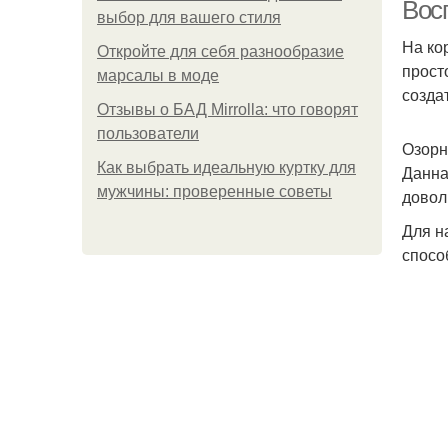
Вос
выбор для вашего стиля
На ко
Откройте для себя разнообразие
прост
П
марсалы в моде
созда
Отзывы о БАД Mirrolla: что говорят
пользователи
Озорн
Как выбрать идеальную куртку для
Данна
мужчины: проверенные советы
довол
Для н
спосо