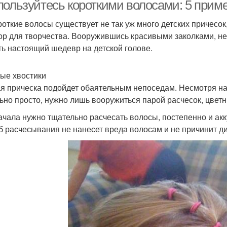
пользуйтесь короткими волосами: 5 прим
роткие волосы существует не так уж много детских причесо
ор для творчества. Вооружившись красивыми заколками, н
учок для волнистых
Асимметричный пучок
ть настоящий шедевр на детской голове.
волос
ые хвостики
я прическа подойдет обаятельным непоседам. Несмотря на
Пучок из косичек
Волосы с пучком
В
ьно просто, нужно лишь вооружиться парой расчесок, цвет
ачала нужно тщательно расчесать волосы, постепенно и акку
б расчесывания не нанесет вреда волосам и не причинит 