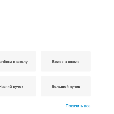
ичёски в школу
Волос в школе
Низкий пучок
Большой пучок
Показать все
ыстрый пучок
Пучок на палочке