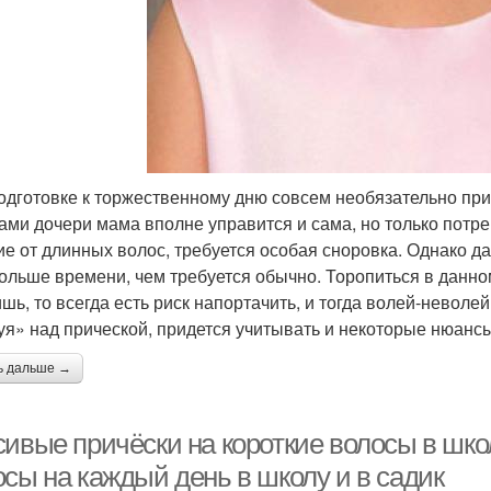
одготовке к торжественному дню совсем необязательно при
ами дочери мама вполне управится и сама, но только потре
ие от длинных волос, требуется особая сноровка. Однако да
больше времени, чем требуется обычно. Торопиться в данном
шь, то всегда есть риск напортачить, и тогда волей-неволей
уя» над прической, придется учитывать и некоторые нюансы
ь дальше →
ивые причёски на короткие волосы в школ
осы на каждый день в школу и в садик