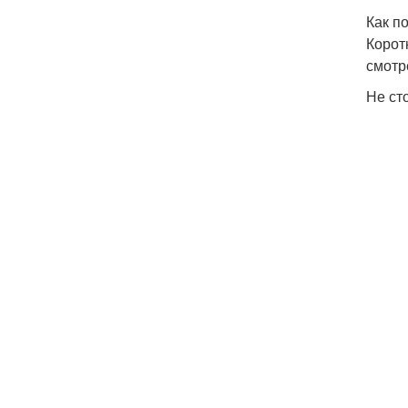
Как п
Корот
смотр
Не ст