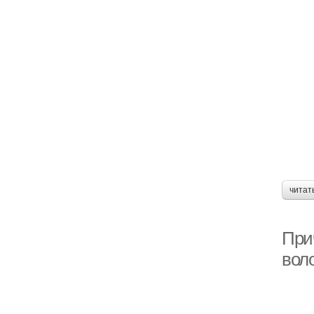
читат
Прич
вол