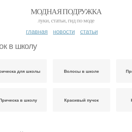
МОДНАЯ ПОДРУЖКА
луки, статьи, гид по моде
главная
новости
статьи
ок в школу
рическа для школы
Волосы в школе
Пр
Прическа в школу
Красивый пучок
Волосы в школу
Двухуровневый пучок
Б