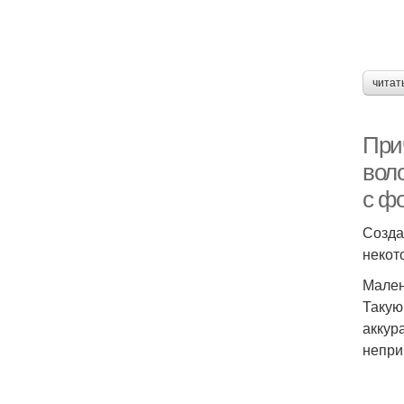
читат
При
воло
с ф
Созда
некот
Мален
Такую
аккур
непри