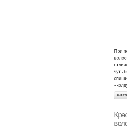
При п
волос
отлич
чуть 
спеши
«колд
читат
Крас
вол