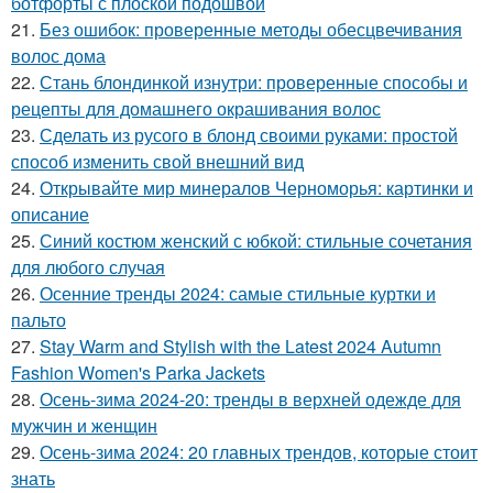
ботфорты с плоской подошвой
21.
Без ошибок: проверенные методы обесцвечивания
волос дома
22.
Стань блондинкой изнутри: проверенные способы и
рецепты для домашнего окрашивания волос
23.
Сделать из русого в блонд своими руками: простой
способ изменить свой внешний вид
24.
Открывайте мир минералов Черноморья: картинки и
описание
25.
Синий костюм женский с юбкой: стильные сочетания
для любого случая
26.
Осенние тренды 2024: самые стильные куртки и
пальто
27.
Stay Warm and Stylish with the Latest 2024 Autumn
Fashion Women's Parka Jackets
28.
Осень-зима 2024-20: тренды в верхней одежде для
мужчин и женщин
29.
Осень-зима 2024: 20 главных трендов, которые стоит
знать