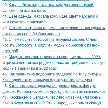
40.
Какую обувь надеть с платьем до колена зимой.
Сапоги под платье фото
41.
Цвет одежды марсала кому идет. Цвет марсала: с
чем сочетать в одежде?
42.
Интимная стрижка в домашних условиях: как сделать
это правильно и безболезненно
43.
С чем носить ботфорты в текущем сезоне. С чем
носить ботфорты в 2023: 47 модных образов с разной
одеждой
44.
Модные женские стрижки на средние волосы 2023.
Стрижки для тонких редких волос: не требующие укладки
модные варианты в 2023 году
45.
Как правильно подобрать гардероб по типу фигуры.
Как подобрать идеальную одежду по типу фигуры
46.
Как с помощью одежды скорректировать фигуру
дамам.. Корректируем фигуру: одеждой, а не скальпелем
47.
Расскажем о Сегодня, что лето или зима или осень.
Какой будет зима 2023? Эти 7 народных примет скажут