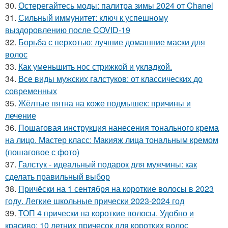
30.
Остерегайтесь моды: палитра зимы 2024 от Chanel
31.
Сильный иммунитет: ключ к успешному
выздоровлению после COVID-19
32.
Борьба с перхотью: лучшие домашние маски для
волос
33.
Как уменьшить нос стрижкой и укладкой.
34.
Все виды мужских галстуков: от классических до
современных
35.
Жёлтые пятна на коже подмышек: причины и
лечение
36.
Пошаговая инструкция нанесения тонального крема
на лицо. Мастер класс: Макияж лица тональным кремом
(пошаговое с фото)
37.
Галстук - идеальный подарок для мужчины: как
сделать правильный выбор
38.
Причёски на 1 сентября на короткие волосы в 2023
году. Легкие школьные прически 2023-2024 год
39.
ТОП 4 прически на короткие волосы. Удобно и
красиво: 10 летних причесок для коротких волос