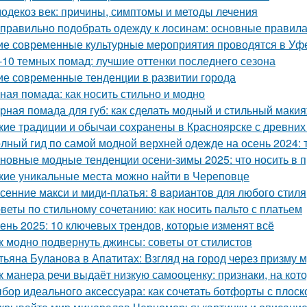
одекоз век: причины, симптомы и методы лечения
 правильно подобрать одежду к лосинам: основные правила
ие современные культурные мероприятия проводятся в Уф
-10 темных помад: лучшие оттенки последнего сезона
ие современные тенденции в развитии города
ная помада: как носить стильно и модно
рная помада для губ: как сделать модный и стильный маки
кие традиции и обычаи сохранены в Красноярске с древни
лный гид по самой модной верхней одежде на осень 2024: 
новные модные тенденции осени-зимы 2025: что носить в 
кие уникальные места можно найти в Череповце
сенние макси и миди-платья: 8 вариантов для любого стиля
веты по стильному сочетанию: как носить пальто с платьем
ень 2025: 10 ключевых трендов, которые изменят всё
к модно подвернуть джинсы: советы от стилистов
тьяна Буланова в Апатитах: Взгляд на город через призму 
к манера речи выдаёт низкую самооценку: признаки, на кот
бор идеального аксессуара: как сочетать ботфорты с плос