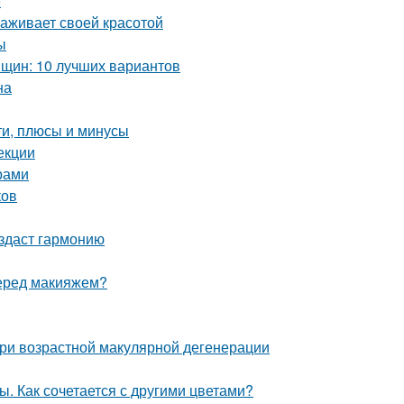
е
раживает своей красотой
ы
нщин: 10 лучших вариантов
на
ти, плюсы и минусы
екции
арами
ков
оздаст гармонию
перед макияжем?
при возрастной макулярной дегенерации
. Как сочетается с другими цветами?