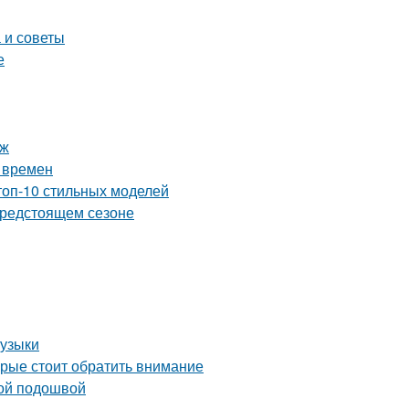
 и советы
е
яж
х времен
топ-10 стильных моделей
предстоящем сезоне
музыки
орые стоит обратить внимание
кой подошвой