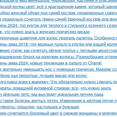
крывайте мир минералов Черноморья: картинки и описани
рской волны цвет: всё о драгоценном камне, который заво
дбор женской обуви под синий костюм: проверенные совет
к правильно сочетать темно-синий брючный костюм для же
ень 2024: топ курток для теплого и стильного осеннего сезо
е, что нужно знать о женских прических кисках
теночные шампуни для волос лореаль палитра. Особеннос
ень-зима 2018: топ-модные пальто и куртки для вашей колл
мние стили: как сочетать лёгкое платье с теплыми аксессу
рашивание блонд на короткие волосы. Разнообразие оттен
ень-зима 2024: новые тенденции в пальто от Chanel
к зрительно уменьшить нос с помощью прически. Макияж с
беда над перхотью: лучшие маски для волос
дготовка кожи к макияжу. Что обязательно нужно сделать 
креты домашней интимной стрижки: все, что нужно знать
п девушки лето: как выглядит идеальная летняя пара
о такое болезнь желтых пятен. Изменения в жёлтом пятне 
тфорты: прошлое, настоящее и будущее
чем сочетается бордовый цвет в одежде женщины и мужчины