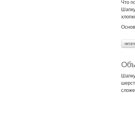
Что п
Шапку
хлопк
Основ
читат
Объ
Шапку
шерст
сложе