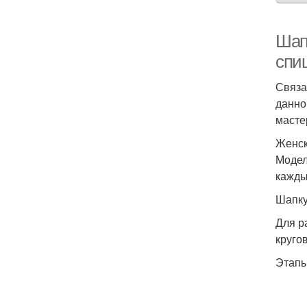
Шап
спи
Связа
данно
масте
Женск
Модел
кажды
Шапку
Для р
круго
Этапы