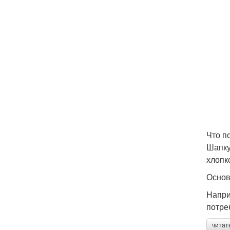
Что п
Шапку
хлопк
Основ
Напри
потре
читат