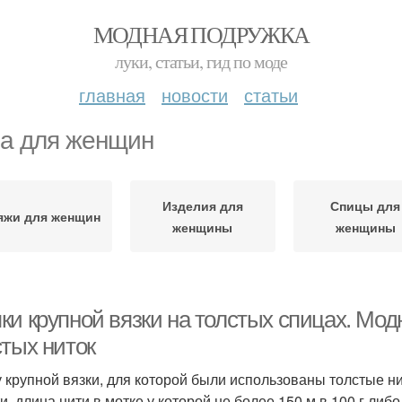
МОДНАЯ ПОДРУЖКА
луки, статьи, гид по моде
главная
новости
статьи
а для женщин
Изделия для
Спицы для
яжи для женщин
женщины
женщины
ки крупной вязки на толстых спицах. Мод
стых ниток
 крупной вязки, для которой были использованы толстые нит
и, длина нити в мотке у которой не более 150 м в 100 г либо