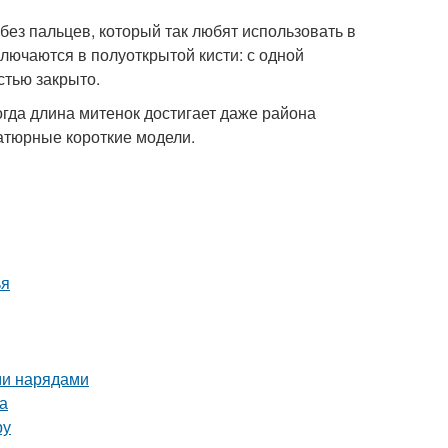
ез пальцев, который так любят использовать в
лючаются в полуоткрытой кисти: с одной
стью закрыто.
гда длина митенок достигает даже района
атюрные короткие модели.
ья
ми нарядами
а
ру