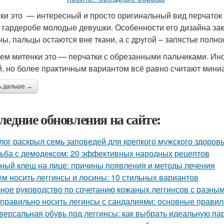
ки это — интересный и просто оригинальный вид перчаток б
 гардеробе молодые девушки. Особенности его дизайна зак
ны, пальцы остаются вне ткани, а с другой – запястье полно
ем митенки это — перчатки с обрезанными пальчиками. Ино
й, но более практичным вариантом всё равно считают мини
ь дальше →
ледние обновления на сайте:
лог раскрыл семь заповедей для крепкого мужского здоров
ьба с демодексом: 20 эффективных народных рецептов
ный клещ на лице: причины появления и методы лечения
ем носить леггинсы и лосины: 10 стильных вариантов
ное руководство по сочетанию кожаных леггинсов с разны
 правильно носить легинсы с сандалиями: основные правил
версальная обувь под леггинсы: как выбрать идеальную па