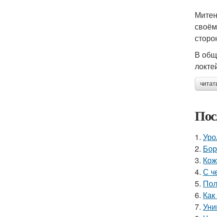
Митен
своём
сторо
В общ
локте
читат
Пос
1.
Уро
2.
Бор
3.
Кож
4.
С ч
5.
Пол
6.
Как
7.
Уни