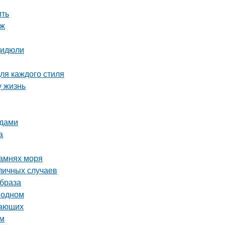
ить
яж
Дидюли
ля каждого стиля
у жизнь
ядами
а
камнях моря
личных случаев
образа
 одном
нающих
ом