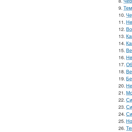
8.
Чер
9.
Тем
10.
Че
11.
He
12.
Во
13.
Ка
14.
Ка
15.
Ве
16.
He
17.
Об
18.
Ве
19.
Бе
20.
Не
21.
Мо
22.
Си
23.
Си
24.
Си
25.
Но
26.
Те