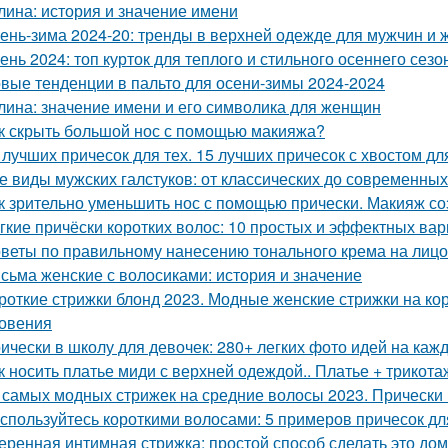
лина: история и значение имени
ень-зима 2024-20: тренды в верхней одежде для мужчин и
ень 2024: топ курток для теплого и стильного осеннего сезо
вые тенденции в пальто для осени-зимы 2024-2024
лина: значение имени и его символика для женщин
к скрыть большой нос с помощью макияжа?
 лучших причесок для тех. 15 лучших причесок с хвостом д
е виды мужских галстуков: от классических до современных
к зрительно уменьшить нос с помощью прически. Макияж с
гкие причёски коротких волос: 10 простых и эффектных ва
веты по правильному нанесению тонального крема на лицо
сьма женские с волосиками: история и значение
роткие стрижки блонд 2023. Модные женские стрижки на кор
овения
ически в школу для девочек: 280+ легких фото идей на каж
к носить платье миди с верхней одеждой.. Платье + трикот
 самых модных стрижек на средние волосы 2023. Прически н
спользуйтесь короткими волосами: 5 примеров причесок д
еренная интимная стрижка: простой способ сделать это до