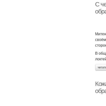
С ч
обр
Митен
своём
сторо
В общ
локте
читат
Кож
обр