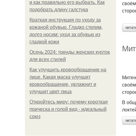
и как правильно его выбрать. Как
своём
подобрать длину галстука
сторо
Краткая инструкция по уходу за
кожаной обувью. Гладко стелим,
читат
долго носим: уход за обувью из
гладкой кожи
Мит
Осень 2024: тренды женских курток
для всех стилей
Как улучшить кровообращение на
Митен
лице. Какая маска улучшит
своём
кровообращение, увлажнит и
сторо
улучшит цвет лица
В общ
Откройтесь миру: почему короткая
локте
прическа и голой вид - идеальный
союз
читат