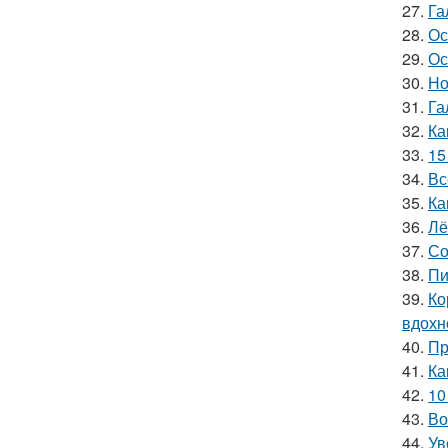
27.
Га
28.
Ос
29.
Ос
30.
Но
31.
Га
32.
Ка
33.
15
34.
Вс
35.
Ка
36.
Лё
37.
Со
38.
Пи
39.
Ко
вдохн
40.
Пр
41.
Ка
42.
10
43.
Во
44.
Ув