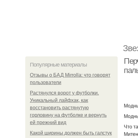
Зве
Пер
Популярные материалы
паль
Отзывы о БАД Mirrolla: что говорят
пользователи
Растянулся ворот у футболки.
Уникальный лайфхак, как
Модны
восстановить растянутую
горловину на футболке и вернуть
Модны
ей прежний вид
Что т
Какой ширины должен быть галстук
Митен