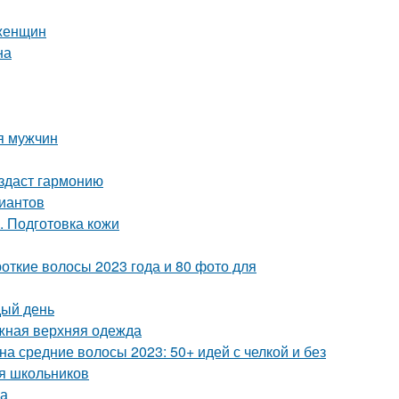
 женщин
на
ля мужчин
оздаст гармонию
риантов
. Подготовка кожи
откие волосы 2023 года и 80 фото для
дый день
ажная верхняя одежда
а средние волосы 2023: 50+ идей с челкой и без
ля школьников
ма