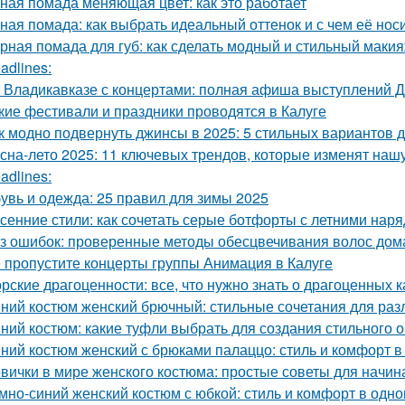
ная помада меняющая цвет: как это работает
ная помада: как выбрать идеальный оттенок и с чем её нос
рная помада для губ: как сделать модный и стильный маки
adlines:
 Владикавказе с концертами: полная афиша выступлений 
кие фестивали и праздники проводятся в Калуге
к модно подвернуть джинсы в 2025: 5 стильных вариантов д
сна-лето 2025: 11 ключевых трендов, которые изменят наш
adlines:
увь и одежда: 25 правил для зимы 2025
сенние стили: как сочетать серые ботфорты с летними нар
з ошибок: проверенные методы обесцвечивания волос дом
 пропустите концерты группы Анимация в Калуге
рские драгоценности: все, что нужно знать о драгоценных 
ний костюм женский брючный: стильные сочетания для раз
ний костюм: какие туфли выбрать для создания стильного 
ний костюм женский с брюками палаццо: стиль и комфорт в
вички в мире женского костюма: простые советы для начи
мно-синий женский костюм с юбкой: стиль и комфорт в одн