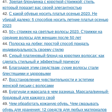
41.
Зрелая блондинка с короткой стрижкой: стиль,
который поразит вас своей элегантностью
42.
С какой обувью носить платья осенью 2023. Не
убирай далеко: 5 способов носить летние платья осенью
2023
43.
50+ стрижек на светлые волосы 2023. Стрижки на
средние волосы для женщин после 50 лет
44.
Полоска на лобке: простой способ придать
индивидуальность своему стилю
45.
Серый платиновый блонд на коротких волосах: как
сделать стильный и эффектный прическу
46.
Благодаря этим средствам, сухие волосы стали
блестящими и здоровыми
47.
Восстановление чувствительности и эстетики
женской письки с волосами
48.
Бургунди и марсала в чем разница. Марсала/винный-
бордовый для каждого свой
49.
Чем обработать кожаную обувь. Чем смазывать
обувь для хранения: 12 средств для любых материалов