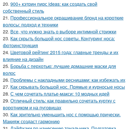
20.
900+ кэтрин пирс ideas: как создать свой
собственный стиль
21.
Профессиональное окрашивание блонд на короткие
волосы: подход и техники
22.
Все, что нужно знать о выборе интимной стрижки
23.
Как скрыть большой нос советы. Контуринг носа:
фотоинструкция
24.
Цветовой рейтинг 2015 года: главные тренды и их
влияние на дизайн
25.
Борьба с перхотью: лучшие домашние маски для
волос
26.
Проблемы с накладными ресницами: как избежать их
27.
Как скрывать большой нос. Прямые и курносые носы
28.
С чем сочетать платье-макси: 10 модных идей
29.
Отличный стиль: как правильно сочетать куртку с
воротником и на пуговицах
30.
Как зрительно уменьшить нос с помощью прически.
Макияж создаст гармонию
31.
Лайфхаки по нанесению тональника. Подготовка