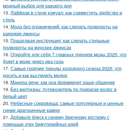
модный выбор для каждого дня
13.
Лайфхак в стиле кэжуал: как совместить удобство и
стиль
14.
Мода без ограничений: как сделать подвороты на
широкие джинсы
15.
Пошаговая инструкция: как сделать стильные
подвороты на женских джинсах
16.
Откройте для себя 7 главных трендов моды 2025: что
будет в моде через два года
17.
Самые горячие тренды холодного сезона 2025: что
носить и как выглядеть модно
18.
Манера речи: как она формирует наше общение
19.
Без желтизны: путеводитель по покраске волос в
белый цвет
20.
Небесные сокровища: самые популярные и ценные
синие драгоценные камни
21.
Добавьте блеск к синему брючному костюму с
помощью этих бижутерийных идей