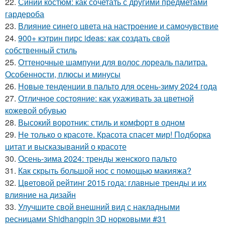
22.
Синий костюм: как сочетать с другими предметами
гардероба
23.
Влияние синего цвета на настроение и самочувствие
24.
900+ кэтрин пирс ideas: как создать свой
собственный стиль
25.
Оттеночные шампуни для волос лореаль палитра.
Особенности, плюсы и минусы
26.
Новые тенденции в пальто для осень-зиму 2024 года
27.
Отличное состояние: как ухаживать за цветной
кожевой обувью
28.
Высокий воротник: стиль и комфорт в одном
29.
Не только о красоте. Красота спасет мир! Подборка
цитат и высказываний о красоте
30.
Осень-зима 2024: тренды женского пальто
31.
Как скрыть большой нос с помощью макияжа?
32.
Цветовой рейтинг 2015 года: главные тренды и их
влияние на дизайн
33.
Улучшите свой внешний вид с накладными
ресницами Shidhangpin 3D норковыми #31