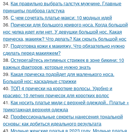
34.
Как правильно выбрать галстук мужчине. Главные
принципы подбора галстука
35.
С чем сочетать платье-макси: 10 модных идей
36.
Прически для большого кривого носа. Когда большой
нос челка идет или нет. У девушки большой нос. Какая
прическа, макияж? Что делать? Как скрыть большой нос
37.
Подготовка кожи к макияжу. Что обязательно нужно
сделать перед макияжем?
38.
Остерегайтесь интимных стрижек в зоне бикини: 10
важных факторов, которые нужно знать
39.
Какая прическа подойдет для маленького носа.
Большой нос: каскадные стрижки
40.
ТОП 4 прически на короткие волосы. Удобно и
красиво: 10 летних причесок для коротких волос
41.
Как носить платье миди с верхней одеждой.. Платье +
трикотажная верхняя одежда
42.
Профессиональные секреты нанесения тональной
основы: как добиться идеального результата
43.
Модные женские платья в 2023 году. Модные платья