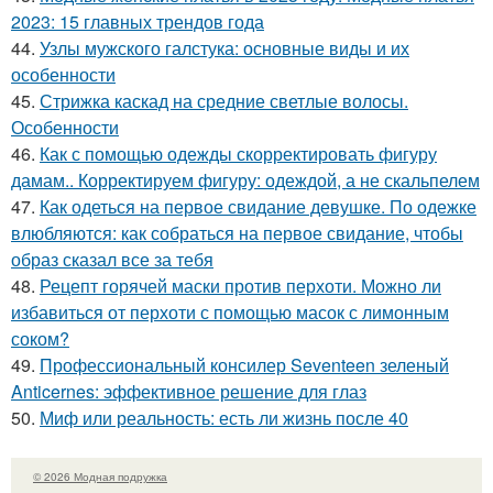
2023: 15 главных трендов года
44.
Узлы мужского галстука: основные виды и их
особенности
45.
Стрижка каскад на средние светлые волосы.
Особенности
46.
Как с помощью одежды скорректировать фигуру
дамам.. Корректируем фигуру: одеждой, а не скальпелем
47.
Как одеться на первое свидание девушке. По одежке
влюбляются: как собраться на первое свидание, чтобы
образ сказал все за тебя
48.
Рецепт горячей маски против перхоти. Можно ли
избавиться от перхоти с помощью масок с лимонным
соком?
49.
Профессиональный консилер Seventeen зеленый
Anticernes: эффективное решение для глаз
50.
Миф или реальность: есть ли жизнь после 40
© 2026 Модная подружка