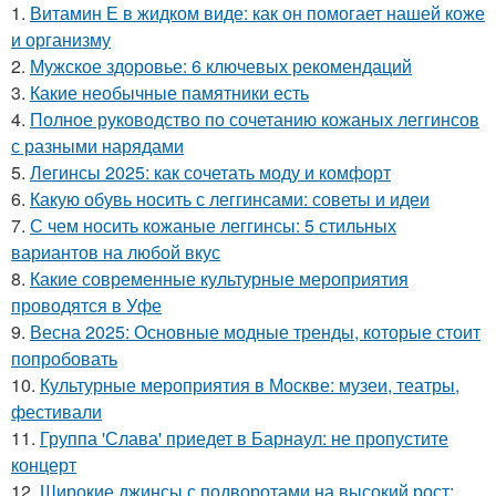
1.
Витамин Е в жидком виде: как он помогает нашей коже
и организму
2.
Мужское здоровье: 6 ключевых рекомендаций
3.
Какие необычные памятники есть
4.
Полное руководство по сочетанию кожаных леггинсов
с разными нарядами
5.
Легинсы 2025: как сочетать моду и комфорт
6.
Какую обувь носить с леггинсами: советы и идеи
7.
С чем носить кожаные леггинсы: 5 стильных
вариантов на любой вкус
8.
Какие современные культурные мероприятия
проводятся в Уфе
9.
Весна 2025: Основные модные тренды, которые стоит
попробовать
10.
Культурные мероприятия в Москве: музеи, театры,
фестивали
11.
Группа 'Слава' приедет в Барнаул: не пропустите
концерт
12.
Широкие джинсы с подворотами на высокий рост: