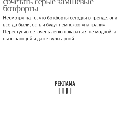
сочетать серые замшевые
ботфорты
Несмотря на то, что ботфорты сегодня в тренде, они
всегда были, есть и будут немножко «на грани».
Ботфорты с куртками
Ботфорты с костюмами
Переступив ее, очень легко показаться не модной, а
вызывающей и даже вульгарной.
Ботфорты с юбками
Ботфорты с платьями
Ботфорты с
Ботфорты в осень-зиму
классическим жакетом
Ботфорты с
Ботфорты с шакетом
аксессуарами