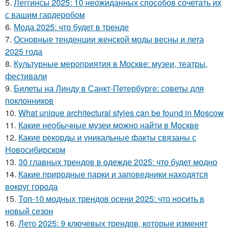
5.
Леггинсы 2025: 10 неожиданных способов сочетать их
с вашим гардеробом
6.
Мода 2025: что будет в тренде
7.
Основные тенденции женской моды весны и лета
2025 года
8.
Культурные мероприятия в Москве: музеи, театры,
фестивали
9.
Билеты на Линду в Санкт-Петербурге: советы для
поклонников
10.
What unique architectural styles can be found in Moscow
11.
Какие необычные музеи можно найти в Москве
12.
Какие рекорды и уникальные факты связаны с
Новосибирском
13.
30 главных трендов в одежде 2025: что будет модно
14.
Какие природные парки и заповедники находятся
вокруг города
15.
Топ-10 модных трендов осени 2025: что носить в
новый сезон
16.
Лето 2025: 9 ключевых трендов, которые изменят