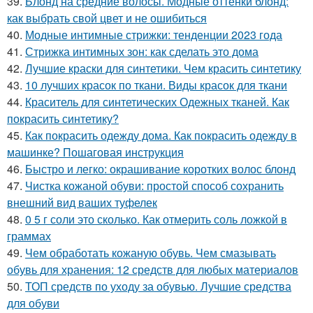
39.
Блонд на средние волосы. Модные оттенки блонд:
как выбрать свой цвет и не ошибиться
40.
Модные интимные стрижки: тенденции 2023 года
41.
Стрижка интимных зон: как сделать это дома
42.
Лучшие краски для синтетики. Чем красить синтетику
43.
10 лучших красок по ткани. Виды красок для ткани
44.
Краситель для синтетических Одежных тканей. Как
покрасить синтетику?
45.
Как покрасить одежду дома. Как покрасить одежду в
машинке? Пошаговая инструкция
46.
Быстро и легко: окрашивание коротких волос блонд
47.
Чистка кожаной обуви: простой способ сохранить
внешний вид ваших туфелек
48.
0 5 г соли это сколько. Как отмерить соль ложкой в
граммах
49.
Чем обработать кожаную обувь. Чем смазывать
обувь для хранения: 12 средств для любых материалов
50.
ТОП средств по уходу за обувью. Лучшие средства
для обуви