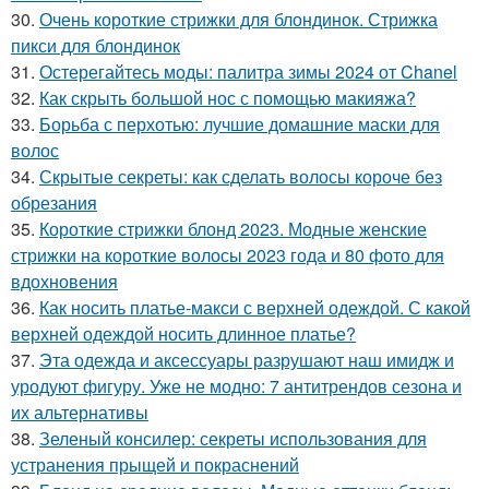
30.
Очень короткие стрижки для блондинок. Стрижка
пикси для блондинок
31.
Остерегайтесь моды: палитра зимы 2024 от Chanel
32.
Как скрыть большой нос с помощью макияжа?
33.
Борьба с перхотью: лучшие домашние маски для
волос
34.
Скрытые секреты: как сделать волосы короче без
обрезания
35.
Короткие стрижки блонд 2023. Модные женские
стрижки на короткие волосы 2023 года и 80 фото для
вдохновения
36.
Как носить платье-макси с верхней одеждой. С какой
верхней одеждой носить длинное платье?
37.
Эта одежда и аксессуары разрушают наш имидж и
уродуют фигуру. Уже не модно: 7 антитрендов сезона и
их альтернативы
38.
Зеленый консилер: секреты использования для
устранения прыщей и покраснений