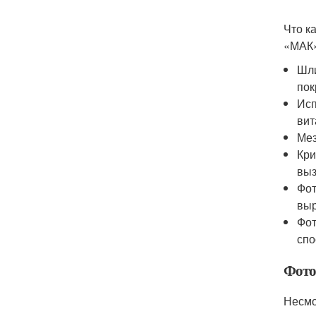
Что к
«МАК»
Шли
пок
Исп
вит
Мез
Кри
выз
Фот
выр
Фот
спо
Фото
Несмо