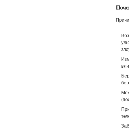
Поче
Причи
Воз
уль
зло
Изм
вли
Бер
бер
Мех
(по
При
тел
Заб