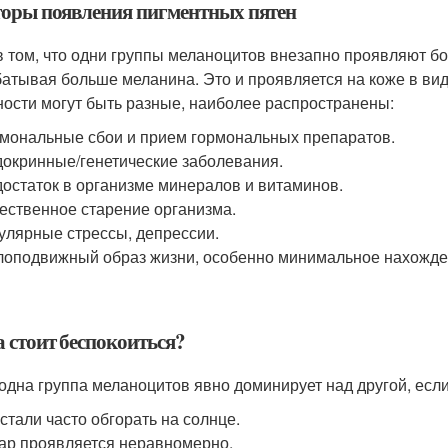
оры появления пигментных пятен
в том, что одни группы меланоцитов внезапно проявляют б
атывая больше меланина. Это и проявляется на коже в ви
ности могут быть разные, наиболее распространены:
мональные сбои и прием гормональных препаратов.
окринные/генетические заболевания.
остаток в организме минералов и витаминов.
ественное старение организма.
улярные стрессы, депрессии.
оподвижный образ жизни, особенно минимальное нахожден
а стоит беспокоиться?
 одна группа меланоцитов явно доминирует над другой, ес
стали часто обгорать на солнце.
ар проявляется неравномерно.