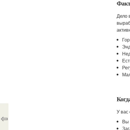
Факт
Дело 
выраб
актив
Гор
Энд
Нед
Ест
Рег
Мал
Когд
У вас
⇦
Вы 
Заг