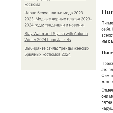
костюма
Пиг
Черно белое платье мода 2023
2023. Модные черные платья 2023–
Пигме
2024 года: тенденции и новинки
себе.
Stay Warm and Stylish with Autumn
всеор
Winter 2024 Long Jackets
мы ра
Выбирайте стиль: тренды женских
Пигме
брючных костюмов 2024
Прежд
это п
Симпт
кожно
Отмеч
они м
пятна
наруш