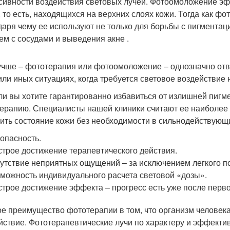
сивности воздействия световых лучей. Фотоомоложение э
, то есть, находящихся на верхних слоях кожи. Тогда как ф
даря чему ее используют не только для борьбы с пигментаци
ем с сосудами и выведения акне .
учше – фототерапия или фотоомоложение – однозначно отв
 или иных ситуациях, когда требуется световое воздействие
ли вы хотите гарантированно избавиться от излишней пигме
ерапию. Специалисты нашей клиники считают ее наиболее
ить состояние кожи без необходимости в сильнодействующ
опасность.
трое достижение терапевтического действия.
утствие неприятных ощущений – за исключением легкого п
можность индивидуального расчета световой «дозы».
трое достижение эффекта – прогресс есть уже после первог
е преимущество фототерапии в том, что организм человека
йствие. Фототерапевтические лучи по характеру и эффекти