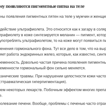
му появляются пигментные пятна на теле
ны появления пигментных пятен на теле у мужчин и женщи
действие ультрафиолета. Это относится как к загару в соляр
трафиолету в коже синтезируется меланин — пигмент, котор
употреблять ультрафиолетом, то на коже могут появиться п
енения гормонального фона. Тут все дело в том, что на в
яет работа эндокринных желез, которые, как известно, син
еменность. Довольно частая причина появления пигментных
еменности гормональный фон сильно меняется.
анические травмы. При нарушении целостности кожи част
сттравматическая гиперпигментация).
ем некоторых лекарств. Побочным эффектом многих препа
е.
олевание печени. Вообще, проблемы с печенью часто отраж