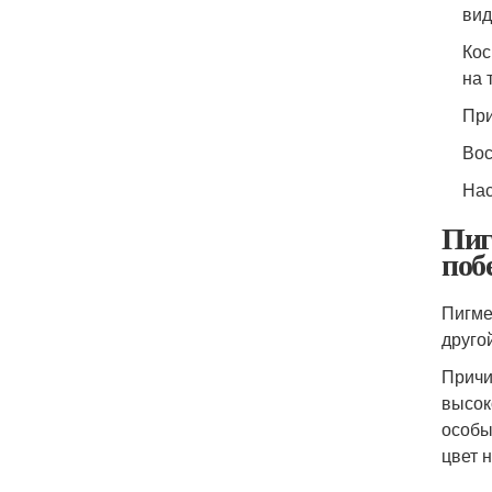
вид
Кос
на 
При
Вос
Нас
Пиг
поб
Пигме
друго
Причи
высок
особы
цвет 