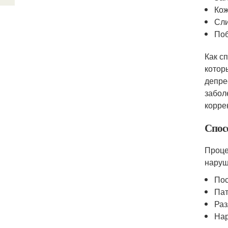
Кож
Сли
Поб
Как с
котор
депре
забол
корре
Спос
Проце
наруш
Пос
Пат
Раз
Нар