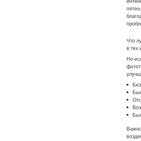
интен
пятен
благо
пробл
Что л
в тех
Но ес
фотот
улучш
Без
Быс
Отс
Воз
Быс
Важно
возде