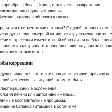
а приобрела белесый цвет, стали часты раздражения.
шком ранняя седина и морщины.
лекшая радужная оболочка в глазах.
правиться с пигментными пятнами? С одной стороны, самое
ые ведут к неравномерной активности групп меланоцитов. 
ссии и стрессам и изменить свой образ жизни на более акт
еваниями эндокринного характера в одиночку вам не справи
кции пигментных пятен .
обы коррекции
дура начинается с того, что врач диагностирует причину 
ений и стрессовых ситуаций это могут быть:
леоперационные осложнения.
ология печени или щитовидной железы.
личные воспалительные процессы.
ушение баланса витаминов в организме.