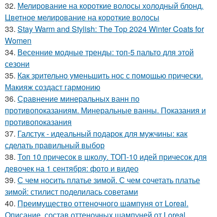
32.
Мелирование на короткие волосы холодный блонд.
Цветное мелирование на короткие волосы
33.
Stay Warm and Stylish: The Top 2024 Winter Coats for
Women
34.
Весенние модные тренды: топ-5 пальто для этой
сезони
35.
Как зрительно уменьшить нос с помощью прически.
Макияж создаст гармонию
36.
Сравнение минеральных ванн по
противопоказаниям. Минеральные ванны. Показания и
противопоказания
37.
Галстук - идеальный подарок для мужчины: как
сделать правильный выбор
38.
Топ 10 причесок в школу. ТОП-10 идей причесок для
девочек на 1 сентября: фото и видео
39.
С чем носить платье зимой. С чем сочетать платье
зимой: стилист поделилась советами
40.
Преимущество оттеночного шампуня от Loreal.
Описание, состав оттеночных шампуней от Loreal