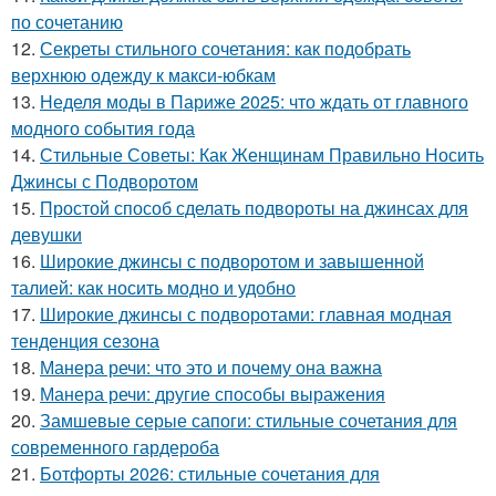
по сочетанию
12.
Секреты стильного сочетания: как подобрать
верхнюю одежду к макси-юбкам
13.
Неделя моды в Париже 2025: что ждать от главного
модного события года
14.
Стильные Советы: Как Женщинам Правильно Носить
Джинсы с Подворотом
15.
Простой способ сделать подвороты на джинсах для
девушки
16.
Широкие джинсы с подворотом и завышенной
талией: как носить модно и удобно
17.
Широкие джинсы с подворотами: главная модная
тенденция сезона
18.
Манера речи: что это и почему она важна
19.
Манера речи: другие способы выражения
20.
Замшевые серые сапоги: стильные сочетания для
современного гардероба
21.
Ботфорты 2026: стильные сочетания для