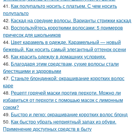
41.
Как полупальто носить с платьем. С чем носить
полупальто
42.
Каскад на средние волосы. Варианты стрижки каскад
43.
Воспользуйтесь короткими волосами: 5 примеров
причесок для школьников
44.
Цвет карамель в одежде. Карамельный — новый
бежевый. Как носить самый элегантный оттенок осени
45.
Как красить одежду в домашних условиях.
46.
Благодаря этим средствам, сухие волосы стали
блестящими и здоровыми
47.
Станьте блондинкой: окрашивание коротких волос
каре
48.
Рецепт горячей маски против перхоти. Можно ли
избавиться от перхоти с помощью масок с лимонным
соком?
49.
Быстро и легко: окрашивание коротких волос блонд
50.
Как быстро убрать неприятный запах из обуви.
Применение доступных средств в быту