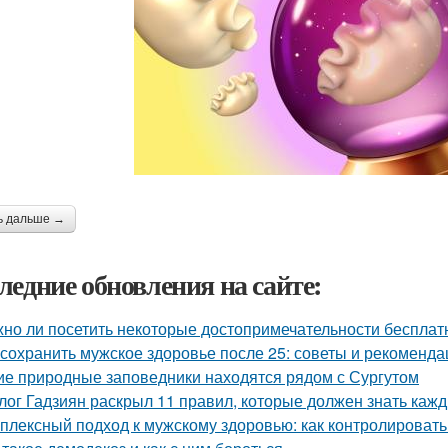
ь дальше →
ледние обновления на сайте:
но ли посетить некоторые достопримечательности бесплат
 сохранить мужское здоровье после 25: советы и рекоменда
ие природные заповедники находятся рядом с Сургутом
лог Гадзиян раскрыл 11 правил, которые должен знать каж
плексный подход к мужскому здоровью: как контролировать 