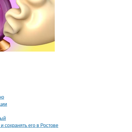
но
ции
дый
и сохранять его в Ростове