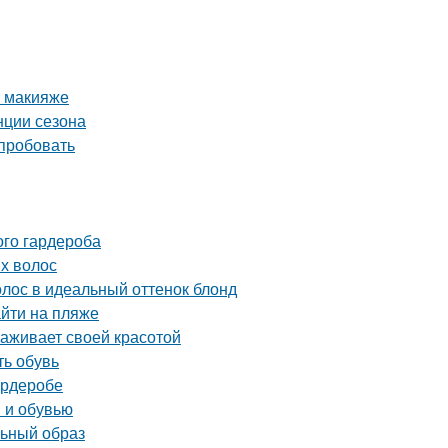
м макияже
нции сезона
опробовать
ого гардероба
ых волос
лос в идеальный оттенок блонд
йти на пляже
раживает своей красотой
ть обувь
ардеробе
и и обувью
льный образ