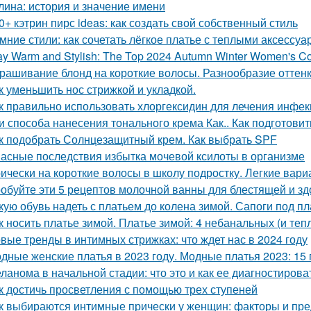
лина: история и значение имени
0+ кэтрин пирс ideas: как создать свой собственный стиль
мние стили: как сочетать лёгкое платье с теплыми аксессу
ay Warm and Stylish: The Top 2024 Autumn Winter Women's C
рашивание блонд на короткие волосы. Разнообразие оттен
к уменьшить нос стрижкой и укладкой.
к правильно использовать хлоргексидин для лечения инфек
и способа нанесения тонального крема Как.. Как подготови
к подобрать Солнцезащитный крем. Как выбрать SPF
асные последствия избытка мочевой ксилоты в организме
ически на короткие волосы в школу подростку. Легкие вар
обуйте эти 5 рецептов молочной ванны для блестящей и з
кую обувь надеть с платьем до колена зимой. Сапоги под п
к носить платье зимой. Платье зимой: 4 небанальных (и теп
вые тренды в интимных стрижках: что ждет нас в 2024 году
дные женские платья в 2023 году. Модные платья 2023: 15 
ланома в начальной стадии: что это и как ее диагностирова
к достичь просветления с помощью трех ступеней
к выбираются интимные прически у женщин: факторы и пр