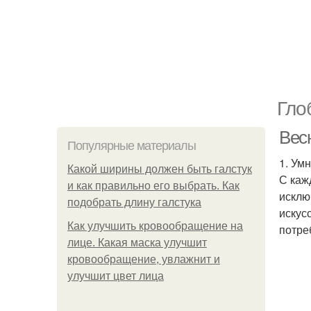
Гло
Весн
Популярные материалы
1. Ум
Какой ширины должен быть галстук
С каж
и как правильно его выбрать. Как
исклю
подобрать длину галстука
искус
Как улучшить кровообращение на
потре
лице. Какая маска улучшит
кровообращение, увлажнит и
улучшит цвет лица