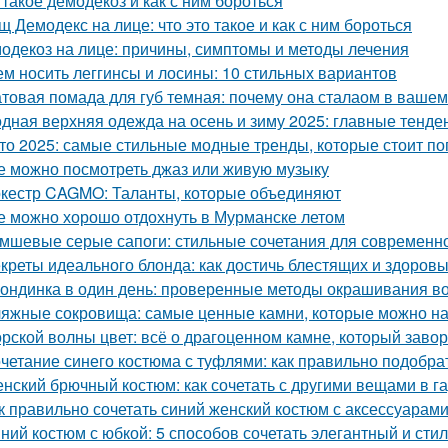
 такое демодекоз и как с ним бороться
щ Демодекс на лице: что это такое и как с ним бороться
одекоз на лице: причины, симптомы и методы лечения
ем носить леггинсы и лосины: 10 стильных вариантов
товая помада для губ темная: почему она сталаом в ваше
дная верхняя одежда на осень и зиму 2025: главные тенде
то 2025: самые стильные модные тренды, которые стоит п
е можно посмотреть джаз или живую музыку
кестр CAGMO: Таланты, которые объединяют
е можно хорошо отдохнуть в Мурманске летом
мшевые серые сапоги: стильные сочетания для современн
креты идеального блонда: как достичь блестящих и здоров
ондинка в один день: проверенные методы окрашивания во
яжные сокровища: самые ценные камни, которые можно на
рской волны цвет: всё о драгоценном камне, который заво
четание синего костюма с туфлями: как правильно подобра
нский брючный костюм: как сочетать с другими вещами в г
к правильно сочетать синий женский костюм с аксессуарам
ний костюм с юбкой: 5 способов сочетать элегантный и сти