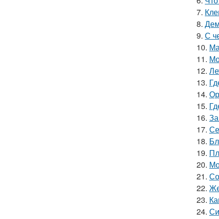
6.
Что
7.
Кле
8.
Дем
9.
С ч
10.
Ма
11.
Мо
12.
Ле
13.
Гд
14.
Ор
15.
Гд
16.
За
17.
Се
18.
Бл
19.
Пл
20.
Мо
21.
Со
22.
Же
23.
Ка
24.
Си