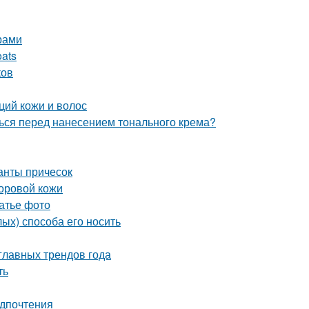
арами
oats
ков
ций кожи и волос
ться перед нанесением тонального крема?
ианты причесок
доровой кожи
латье фото
лых) способа его носить
главных трендов года
ть
едпочтения