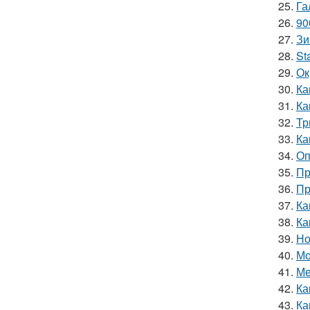
25.
Га
26.
90
27.
Зи
28.
St
29.
Ок
30.
Ка
31.
Ка
32.
Тр
33.
Ка
34.
Оп
35.
Пр
36.
Пр
37.
Ка
38.
Ка
39.
Но
40.
Мо
41.
Ме
42.
Ка
43.
Ка