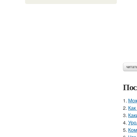
читат
Пос
1.
Мож
2.
Как
3.
Как
4.
Уро
5.
Ком