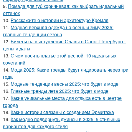
9.
Помада для губ коричневая: как выбрать идеальный
оттенок
10.
Расскажите о истории и архитектуре Кремля
11.
Модная верхняя одежда на осень и зиму 2025:
главные тенденции сезона
12.
Билеты на выступление Славы в Санкт-Петербурге:
цены и даты
13.
С чем носить платье этой весной: 10 идеальных
сочетаний
14.
Мода 2025: Какие тренды будут лидировать через три
года
15.
Модные тенденции весны 2025: что будет в моде
16.
Главные тренды лета 2025: что будет в моде
17.
Какие уникальные места для отдыха есть в центре
города
18.
Какие истории связаны с созданием Эрмитажа
19.
Как модно подвернуть джинсы в 2025: 5 стильных
вариантов для каждого стиля