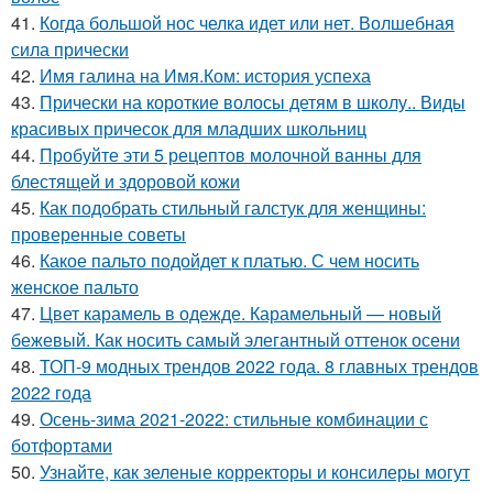
41.
Когда большой нос челка идет или нет. Волшебная
сила прически
42.
Имя галина на Имя.Ком: история успеха
43.
Прически на короткие волосы детям в школу.. Виды
красивых причесок для младших школьниц
44.
Пробуйте эти 5 рецептов молочной ванны для
блестящей и здоровой кожи
45.
Как подобрать стильный галстук для женщины:
проверенные советы
46.
Какое пальто подойдет к платью. С чем носить
женское пальто
47.
Цвет карамель в одежде. Карамельный — новый
бежевый. Как носить самый элегантный оттенок осени
48.
ТОП-9 модных трендов 2022 года. 8 главных трендов
2022 года
49.
Осень-зима 2021-2022: стильные комбинации с
ботфортами
50.
Узнайте, как зеленые корректоры и консилеры могут