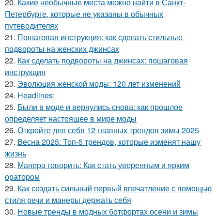
20.
Какие необычные места можно найти в Санкт-
Петербурге, которые не указаны в обычных
путеводителях
21.
Пошаговая инструкция: как сделать стильные
подвороты на женских джинсах
22.
Как сделать подвороты на джинсах: пошаговая
инструкция
23.
Эволюция женской моды: 120 лет изменений
24.
Headlines:
25.
Были в моде и вернулись снова: как прошлое
определяет настоящее в мире моды
26.
Откройте для себя 12 главных трендов зимы 2025
27.
Весна 2025: Топ-5 трендов, которые изменят нашу
жизнь
28.
Манера говорить: Как стать уверенным и ярким
оратором
29.
Как создать сильный первый впечатление с помощью
стиля речи и манеры держать себя
30.
Новые тренды в модных ботфортах осени и зимы