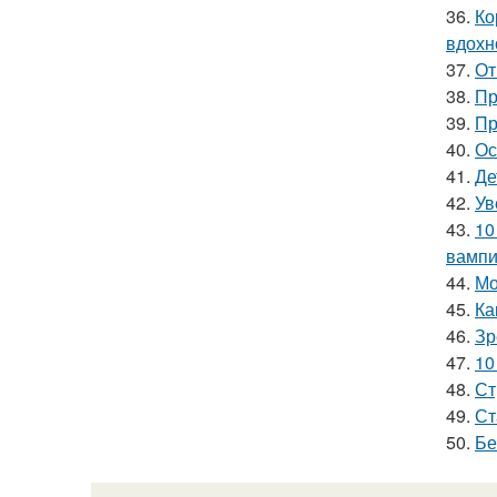
36.
Ко
вдохн
37.
От
38.
Пр
39.
Пр
40.
Ос
41.
Де
42.
Ув
43.
10
вамп
44.
Мо
45.
Ка
46.
Зр
47.
10
48.
Ст
49.
Ст
50.
Бе