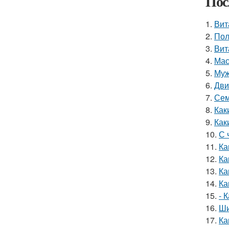
Пос
1.
Вит
2.
Пол
3.
Вит
4.
Мас
5.
Муж
6.
Дви
7.
Сем
8.
Как
9.
Как
10.
С 
11.
Ка
12.
Ка
13.
Ка
14.
Ка
15.
- 
16.
Ши
17.
Ка