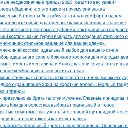
мые неоднозначные тренды 2025 года: что вас удивит
нера общения: что это такое и почему она важна
мшевые ботфорты без каблука: стиль и комфорт в одном
ивительные синие драгоценные камни: история и значение
четание синего костюма с туфлями: как правильно подобра
ний костюм: какие туфли выбрать для создания стильного 
мно-синий: стильное решение для вашей одежды
мно-синий костюм: идеальный выбор для вашего стиля
бор идеального синего брючного костюма для молодых дев
вместимость имен алина и Алиса: как они сочетаются и вз
енние комбинации: с чем носить пальто
мние стили: как сочетать лёгкое платье с теплыми аксессу
дное окрашивание 2023 на короткие волосы. Модные тенде
ки и тренды
к правильно выбрать галстук мужчине. Главные принципы п
аска Ким для волос: как выбрать правильный оттенок
рытые симптомы: как узнать, что с вашей щитовидной желез
рщины: что они такое и как их устранить
к наносить тональный крем на лицо правильно. Основные 