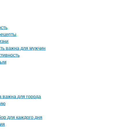
ость
рецепты
изни
сть важна для мужчин
ктивность
ным
а важна для города
нию
ор для каждого дня
ция