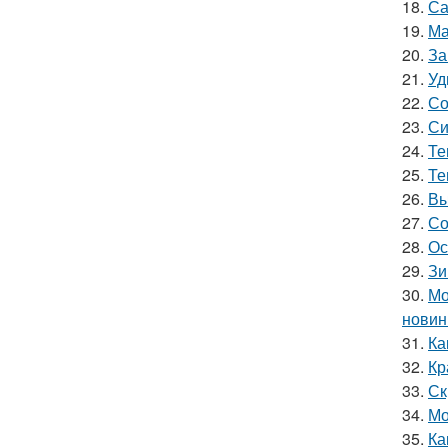
18.
Са
19.
Ма
20.
За
21.
Уд
22.
Со
23.
Си
24.
Те
25.
Те
26.
Вы
27.
Со
28.
Ос
29.
Зи
30.
Мо
новин
31.
Ка
32.
Кр
33.
Ск
34.
Мо
35.
Ка