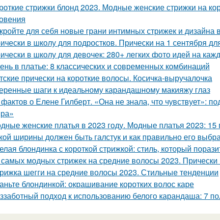
роткие стрижки блонд 2023. Модные женские стрижки на кор
овения
кройте для себя новые грани интимных стрижек и дизайна в
ически в школу для подростков. Прически на 1 сентября дл
ически в школу для девочек: 280+ легких фото идей на каж
ень в платье: 8 классических и современных комбинаций
тские прически на короткие волосы. Косичка-выручалочка
еренные шаги к идеальному карандашному макияжу глаз
 фактов о Елене Гилберт. «Она не знала, что чувствует»: п
ира»
дные женские платья в 2023 году. Модные платья 2023: 15 
кой ширины должен быть галстук и как правильно его выбра
елая блондинка с короткой стрижкой: стиль, который порази
 самых модных стрижек на средние волосы 2023. Прически н
рижка шегги на средние волосы 2023. Стильные тенденции
аньте блондинкой: окрашивание коротких волос каре
ззаботный подход к использованию белого карандаша: 7 п