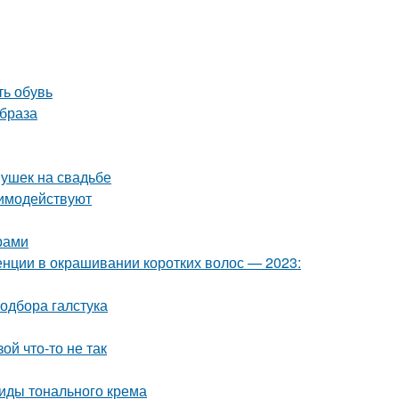
ть обувь
образа
ушек на свадьбе
аимодействуют
арами
нции в окрашивании коротких волос — 2023:
одбора галстука
ой что-то не так
виды тонального крема