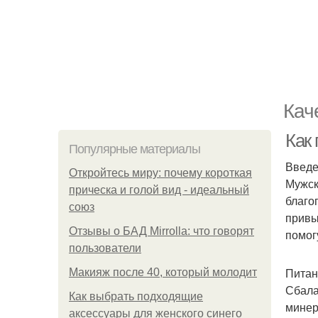
Кач
Как
Популярные материалы
Введ
Откройтесь миру: почему короткая
Мужск
прическа и голой вид - идеальный
благо
союз
привы
Отзывы о БАД Mirrolla: что говорят
помог
пользователи
Питан
Макияж после 40, который молодит
Сбала
Как выбрать подходящие
минер
аксессуары для женского синего