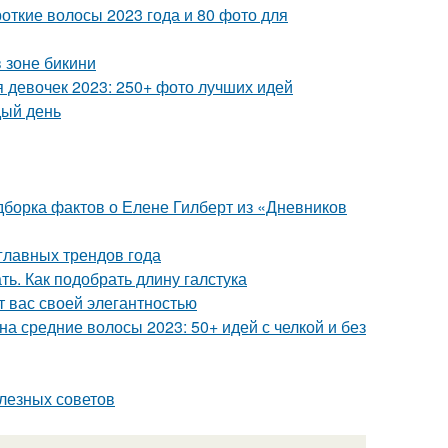
откие волосы 2023 года и 80 фото для
 зоне бикини
я девочек 2023: 250+ фото лучших идей
дый день
одборка фактов о Елене Гилберт из «Дневников
главных трендов года
ть. Как подобрать длину галстука
т вас своей элегантностью
а средние волосы 2023: 50+ идей с челкой и без
олезных советов