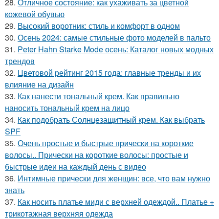
28.
Отличное состояние: как ухаживать за цветной
кожевой обувью
29.
Высокий воротник: стиль и комфорт в одном
30.
Осень 2024: самые стильные фото моделей в пальто
31.
Peter Hahn Starke Mode осень: Каталог новых модных
трендов
32.
Цветовой рейтинг 2015 года: главные тренды и их
влияние на дизайн
33.
Как нанести тональный крем. Как правильно
наносить тональный крем на лицо
34.
Как подобрать Солнцезащитный крем. Как выбрать
SPF
35.
Очень простые и быстрые прически на короткие
волосы.. Прически на короткие волосы: простые и
быстрые идеи на каждый день с видео
36.
Интимные прически для женщин: все, что вам нужно
знать
37.
Как носить платье миди с верхней одеждой.. Платье +
трикотажная верхняя одежда