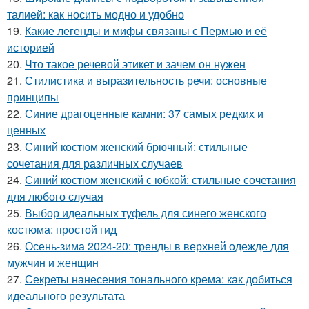
талией: как носить модно и удобно
19.
Какие легенды и мифы связаны с Пермью и её
историей
20.
Что такое речевой этикет и зачем он нужен
21.
Стилистика и выразительность речи: основные
принципы
22.
Синие драгоценные камни: 37 самых редких и
ценных
23.
Синий костюм женский брючный: стильные
сочетания для различных случаев
24.
Синий костюм женский с юбкой: стильные сочетания
для любого случая
25.
Выбор идеальных туфель для синего женского
костюма: простой гид
26.
Осень-зима 2024-20: тренды в верхней одежде для
мужчин и женщин
27.
Секреты нанесения тонального крема: как добиться
идеального результата