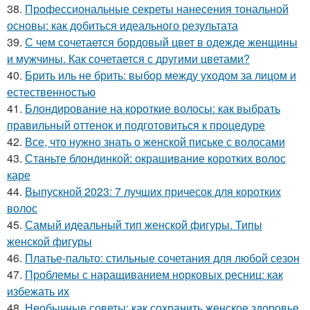
38.
Профессиональные секреты нанесения тональной
основы: как добиться идеального результата
39.
С чем сочетается бордовый цвет в одежде женщины
и мужчины. Как сочетается с другими цветами?
40.
Брить иль не брить: выбор между уходом за лицом и
естественностью
41.
Блондирование на короткие волосы: как выбрать
правильный оттенок и подготовиться к процедуре
42.
Все, что нужно знать о женской письке с волосами
43.
Станьте блондинкой: окрашивание коротких волос
каре
44.
Выпускной 2023: 7 лучших причесок для коротких
волос
45.
Самый идеальный тип женской фигуры. Типы
женской фигуры
46.
Платье-пальто: стильные сочетания для любой сезон
47.
Проблемы с наращиванием норковых ресниц: как
избежать их
48.
Необычные советы: как сохранить женское здоровье