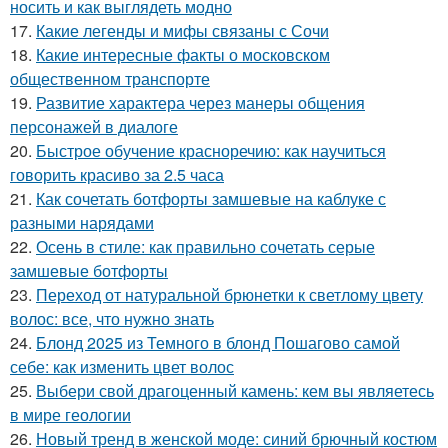
носить и как выглядеть модно
17.
Какие легенды и мифы связаны с Сочи
18.
Какие интересные факты о московском
общественном транспорте
19.
Развитие характера через манеры общения
персонажей в диалоге
20.
Быстрое обучение красноречию: как научиться
говорить красиво за 2.5 часа
21.
Как сочетать ботфорты замшевые на каблуке с
разными нарядами
22.
Осень в стиле: как правильно сочетать серые
замшевые ботфорты
23.
Переход от натуральной брюнетки к светлому цвету
волос: все, что нужно знать
24.
Блонд 2025 из Темного в блонд Пошагово самой
себе: как изменить цвет волос
25.
Выбери свой драгоценный камень: кем вы являетесь
в мире геологии
26.
Новый тренд в женской моде: синий брючный костюм