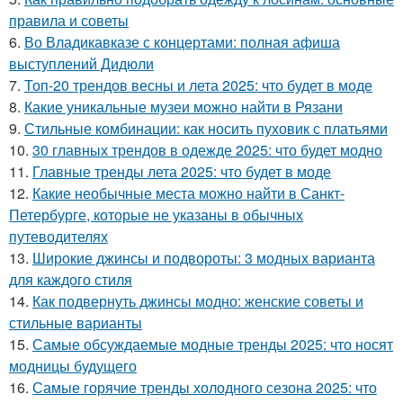
правила и советы
6.
Во Владикавказе с концертами: полная афиша
выступлений Дидюли
7.
Топ-20 трендов весны и лета 2025: что будет в моде
8.
Какие уникальные музеи можно найти в Рязани
9.
Стильные комбинации: как носить пуховик с платьями
10.
30 главных трендов в одежде 2025: что будет модно
11.
Главные тренды лета 2025: что будет в моде
12.
Какие необычные места можно найти в Санкт-
Петербурге, которые не указаны в обычных
путеводителях
13.
Широкие джинсы и подвороты: 3 модных варианта
для каждого стиля
14.
Как подвернуть джинсы модно: женские советы и
стильные варианты
15.
Самые обсуждаемые модные тренды 2025: что носят
модницы будущего
16.
Самые горячие тренды холодного сезона 2025: что