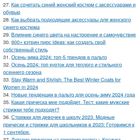
27.
Как сочетать синий женский костюм с аксессуарами и
обувью
28.
Как выбрать подходящие аксессуары для женского
синего костюма
29.
Влияние синего цвета на настроение и самочувствие
30.
900+ кэтрин пирс ideas: как создать свой
собственный стиль
31.
Осень-зима 2024: топ-5 трендов в пальто
32.
Осень 2024: топ курток для теплого и стильного
осеннего сезона
33.
Stay Warm and Stylish: The Best Winter Coats for
Women in 2024
34.
Новые тенденции в пальто для осень-зиму 2024 года
35.
Какая прическа мне подойдет. Тест: какие мужские
стрижки тебе подходят?
36.
Стрижки для девочек в школу 2023. Модные
прически и стрижки для школьников в 2023: Готовимся к
1 сентября.
37.
Детские прически на короткие волосы. Косичка-