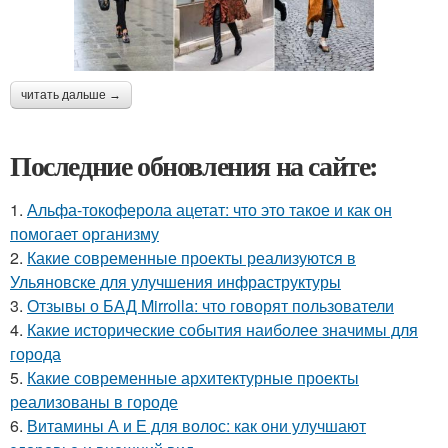
читать дальше →
Последние обновления на сайте:
1.
Альфа-токоферола ацетат: что это такое и как он
помогает организму
2.
Какие современные проекты реализуются в
Ульяновске для улучшения инфраструктуры
3.
Отзывы о БАД Mirrolla: что говорят пользователи
4.
Какие исторические события наиболее значимы для
города
5.
Какие современные архитектурные проекты
реализованы в городе
6.
Витамины А и Е для волос: как они улучшают