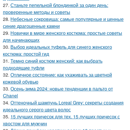
27.
Станьте пепельной блондинкой за один день:
проверенные методы и советы
28.
Небесные сокровища: самые популярные и ценные
синие драгоценные камни
29.
Новички в мире женского костюма: простые советы
для начинающих
30.
Выбор идеальных туфель для синего женского
костюма: простой гид
31.
Темно синий костюм женский: как выбрать
подходящие туфли
32.
Отличное состояние: как ухаживать за цветной
кожевой обувью
33.
Осень-зима 2024: новые тенденции в пальто от
Chanel
34.
Оттеночный шампунь Loreal Grey: секреты создания
идеального серого цвета волос
35.
15 лучших причесок для тех. 15 лучших причесок с
хвостом для мужчин