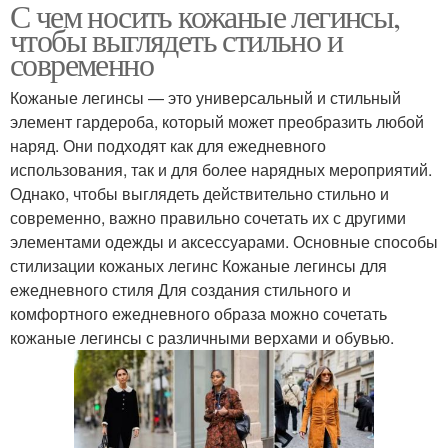
С чем носить кожаные легинсы,
Легинса на вечернее
Легинса в
чтобы выглядеть стильно и
мероприятие
романтическом стиле
современно
Кожаные легинсы — это универсальный и стильный
Легинса для
элемент гардероба, который может преобразить любой
Легинса в офис
повседневного образа
наряд. Они подходят как для ежедневного
использования, так и для более нарядных мероприятий.
Однако, чтобы выглядеть действительно стильно и
современно, важно правильно сочетать их с другими
Легинса с верхней
Легинса в холодное
элементами одежды и аксессуарами. Основные способы
одеждой
время
стилизации кожаных легинс Кожаные легинсы для
ежедневного стиля Для создания стильного и
комфортного ежедневного образа можно сочетать
кожаные легинсы с различными верхами и обувью.