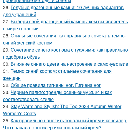
проверенные методы и советы
26.
Голубые драгоценные камни: 10 лучших вариантов
для украшений
27.
Выбери свой драгоценный камень: кем вы являетесь
в мире геологии
28.
Стильные сочетания: как правильно сочетать темно-
синий женский костюм
29.
Сочетание синего костюма с туфлями: как правильно
подобрать обувь
30.
Влияние синего цвета на настроение и самочувствие
31.
Темно синий костюм: стильные сочетания для
женщин
32.
Общие правила гигиены ног. Гигиена ног
33.
Черные пальто: тренды осень-зиму 2024 и как
соответствовать стилю
34.
Stay Warm and Stylish: The Top 2024 Autumn Winter
Women's Coats
35.
Как правильно наносить тональный крем и консилер.
Что сначала: консилер или тональный крем?