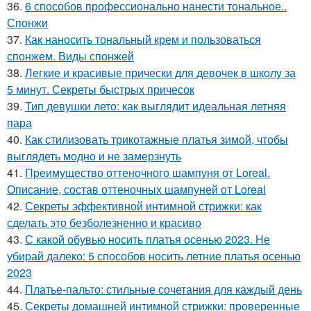
36.
6 способов профессионально нанести тональное..
Спонжи
37.
Как наносить тональный крем и пользоваться
спонжем. Виды спонжей
38.
Легкие и красивые прически для девочек в школу за
5 минут. Секреты быстрых причесок
39.
Тип девушки лето: как выглядит идеальная летняя
пара
40.
Как стилизовать трикотажные платья зимой, чтобы
выглядеть модно и не замерзнуть
41.
Преимущество оттеночного шампуня от Loreal.
Описание, состав оттеночных шампуней от Loreal
42.
Секреты эффективной интимной стрижки: как
сделать это безболезненно и красиво
43.
С какой обувью носить платья осенью 2023. Не
убирай далеко: 5 способов носить летние платья осенью
2023
44.
Платье-пальто: стильные сочетания для каждый день
45.
Секреты домашней интимной стрижки: проверенные