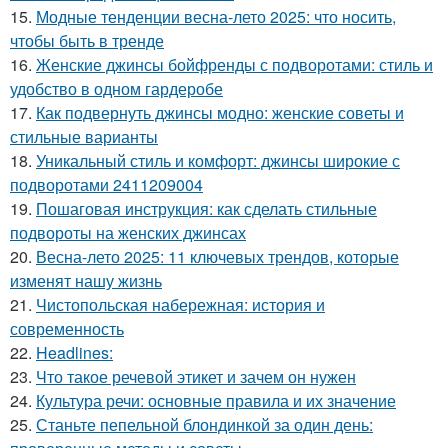
15.
Модные тенденции весна-лето 2025: что носить,
чтобы быть в тренде
16.
Женские джинсы бойфренды с подворотами: стиль и
удобство в одном гардеробе
17.
Как подвернуть джинсы модно: женские советы и
стильные варианты
18.
Уникальный стиль и комфорт: джинсы широкие с
подворотами 2411209004
19.
Пошаговая инструкция: как сделать стильные
подвороты на женских джинсах
20.
Весна-лето 2025: 11 ключевых трендов, которые
изменят нашу жизнь
21.
Чистопольская набережная: история и
современность
22.
Headlines:
23.
Что такое речевой этикет и зачем он нужен
24.
Культура речи: основные правила и их значение
25.
Станьте пепельной блондинкой за один день: