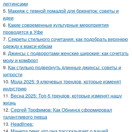
леггинсами
5.
Макияж с темной помадой для брюнеток: советы и
идеи
6.
Какие современные культурные мероприятия
проводятся в Уфе
7.
Секреты стильного сочетания: как подобрать верхнюю
одежду к макси-юбкам
8.
Джинсы с подворотами женские широкие: как сочетать
моду и комфорт
9.
Как стильно подвернуть длинные джинсы: советы и
хитрости
10.
Мода 2025: 9 ключевых трендов, которые изменят
индустрию
11.
Весна 2025: Топ-5 трендов, которые изменят нашу
жизнь
12.
Сергей Трофимов: Как Обнинск сформировал
талантливого певца
13.
Headlines:
14.
Манера речи: что она рассказывает о вашей