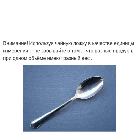
Соли в ложке
Соли в чайной ложке
Внимание! Используя чайную ложку в качестве единицы
измерения , не забывайте о том , что разные продукты
Соли в десертной
Соли в столовой ложке
при одном объёме имеют разный вес .
ложке
Соли в ложках
Муки в чайной ложке
В чайная ложка
Граммы в ложках