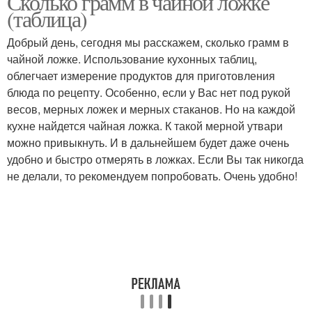
Сколько грамм в чайной ложке
(таблица)
Добрый день, сегодня мы расскажем, сколько грамм в
чайной ложке. Использование кухонных таблиц,
Муки в столовой ложке
Чайная ложка
облегчает измерение продуктов для приготовления
блюда по рецепту. Особенно, если у Вас нет под рукой
весов, мерных ложек и мерных стаканов. Но на каждой
кухне найдется чайная ложка. К такой мерной утвари
Столовая ложка
Жидкости в ложке
можно привыкнуть. И в дальнейшем будет даже очень
удобно и быстро отмерять в ложках. Если Вы так никогда
не делали, то рекомендуем попробовать. Очень удобно!
Жидкости в неполной
Полные ложки
ложке
Сахара в столовой
Ложка в миллилитрах
ложке